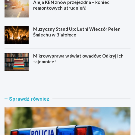
Aleja KEN znów przejezdna – koniec
remontowych utrudnień!
Muzyczny Stand Up: Letni Wieczór Pełen
Śmiechu w Białołęce
Mikrowyprawa w świat owadów: Odkryj ich
tajemnice!
Z
S
a
e
t
n
r
i
z
o
Sprawdź również
y
r
m
z
a
y
n
z
i
B
a
i
w
a