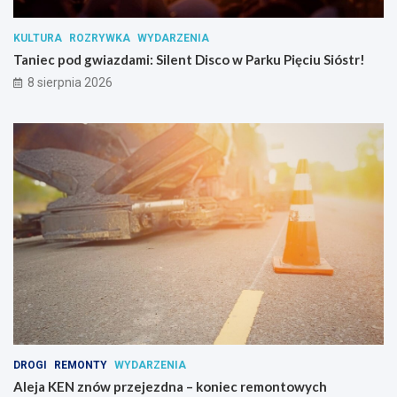
a
n
KULTURA
ROZRYWKA
WYDARZENIA
c
Taniec pod gwiazdami: Silent Disco w Parku Pięciu Sióstr!
j
i
8 sierpnia 2026
p
s
y
c
h
o
a
k
t
y
w
n
y
c
h
DROGI
REMONTY
WYDARZENIA
Aleja KEN znów przejezdna – koniec remontowych