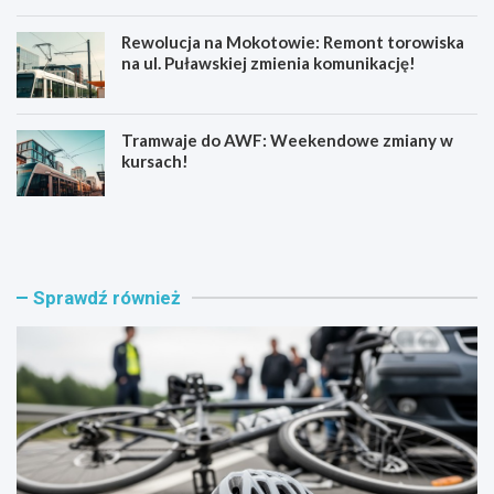
Rewolucja na Mokotowie: Remont torowiska
na ul. Puławskiej zmienia komunikację!
Tramwaje do AWF: Weekendowe zmiany w
kursach!
E
B
g
e
z
z
a
p
m
i
Sprawdź również
i
e
n
c
y
z
n
n
a
e
k
L
a
a
r
t
t
o
ę
z