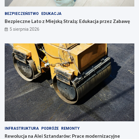
a
r
k
z
a
e
BEZPIECZEŃSTWO
EDUKACJA
c
z
Bezpieczne Lato z Miejską Strażą: Edukacja przez Zabawę
j
Z
5 sierpnia 2026
i
a
!
b
a
w
ę
INFRASTRUKTURA
PODRÓŻE
REMONTY
Rewolucja na Alei Sztandarów: Prace modernizacyjne