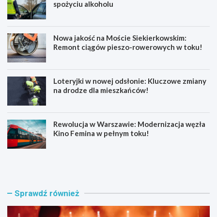
spożyciu alkoholu
Nowa jakość na Moście Siekierkowskim:
Remont ciągów pieszo-rowerowych w toku!
Loteryjki w nowej odsłonie: Kluczowe zmiany
na drodze dla mieszkańców!
Rewolucja w Warszawie: Modernizacja węzła
Kino Femina w pełnym toku!
M
M
u
ł
z
o
y
d
c
z
Sprawdź również
z
i
n
p
e
o