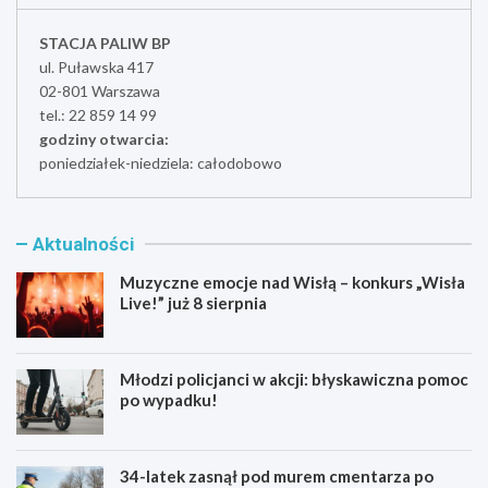
STACJA PALIW BP
ul. Puławska 417
02-801 Warszawa
tel.: 22 859 14 99
godziny otwarcia:
poniedziałek-niedziela: całodobowo
Aktualności
Muzyczne emocje nad Wisłą – konkurs „Wisła
Live!” już 8 sierpnia
Młodzi policjanci w akcji: błyskawiczna pomoc
po wypadku!
34-latek zasnął pod murem cmentarza po