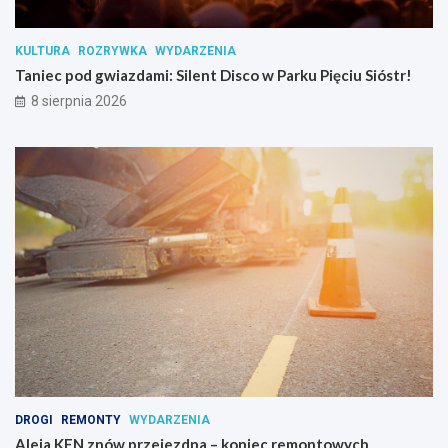
a
n
KULTURA
ROZRYWKA
WYDARZENIA
c
Taniec pod gwiazdami: Silent Disco w Parku Pięciu Sióstr!
j
i
8 sierpnia 2026
p
s
y
c
h
o
a
k
t
y
w
n
y
c
h
DROGI
REMONTY
WYDARZENIA
Aleja KEN znów przejezdna – koniec remontowych