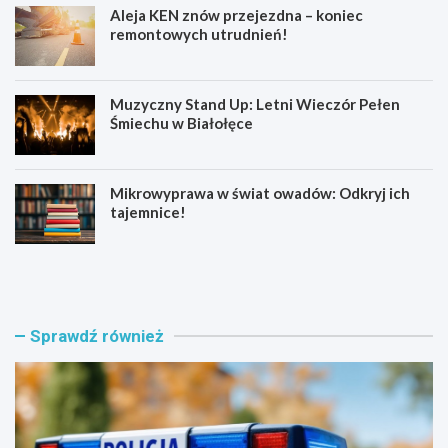
Aleja KEN znów przejezdna – koniec
remontowych utrudnień!
Muzyczny Stand Up: Letni Wieczór Pełen
Śmiechu w Białołęce
Mikrowyprawa w świat owadów: Odkryj ich
tajemnice!
Z
S
a
e
t
n
r
i
z
o
Sprawdź również
y
r
m
z
a
y
n
z
i
B
a
i