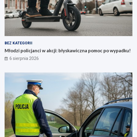
ł
a
a
p
L
o
i
m
v
o
e
c
!
p
”
o
BEZ KATEGORII
j
w
Młodzi policjanci w akcji: błyskawiczna pomoc po wypadku!
u
y
6 sierpnia 2026
ż
p
8
a
s
d
i
k
e
u
r
!
p
n
i
a