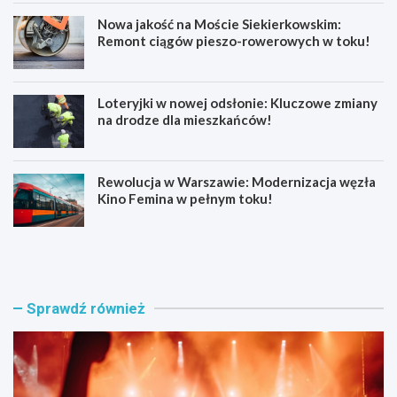
Nowa jakość na Moście Siekierkowskim:
Remont ciągów pieszo-rowerowych w toku!
Loteryjki w nowej odsłonie: Kluczowe zmiany
na drodze dla mieszkańców!
Rewolucja w Warszawie: Modernizacja węzła
Kino Femina w pełnym toku!
M
M
u
ł
z
o
y
d
c
z
Sprawdź również
z
i
n
p
e
o
e
l
m
i
o
c