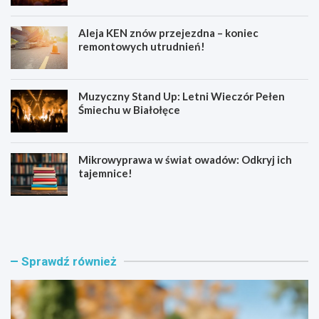
Aleja KEN znów przejezdna – koniec
remontowych utrudnień!
Muzyczny Stand Up: Letni Wieczór Pełen
Śmiechu w Białołęce
Mikrowyprawa w świat owadów: Odkryj ich
tajemnice!
Z
S
a
e
t
n
r
i
z
o
Sprawdź również
y
r
m
z
a
y
n
z
i
B