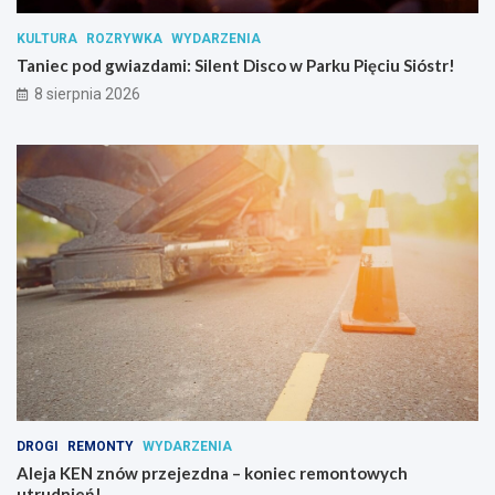
a
n
KULTURA
ROZRYWKA
WYDARZENIA
c
Taniec pod gwiazdami: Silent Disco w Parku Pięciu Sióstr!
j
i
8 sierpnia 2026
p
s
y
c
h
o
a
k
t
y
w
n
y
c
h
DROGI
REMONTY
WYDARZENIA
Aleja KEN znów przejezdna – koniec remontowych
utrudnień!