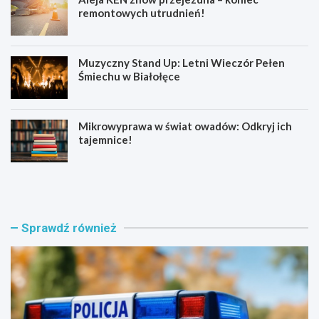
remontowych utrudnień!
Muzyczny Stand Up: Letni Wieczór Pełen
Śmiechu w Białołęce
Mikrowyprawa w świat owadów: Odkryj ich
tajemnice!
Z
S
a
e
t
n
r
i
z
o
Sprawdź również
y
r
m
z
a
y
n
z
i
B
a
i
w
a