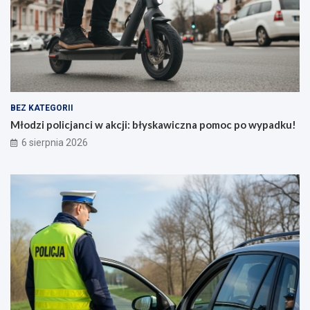
ł
a
a
p
L
o
i
m
v
o
e
c
!
p
”
o
BEZ KATEGORII
j
w
Młodzi policjanci w akcji: błyskawiczna pomoc po wypadku!
u
y
6 sierpnia 2026
ż
p
8
a
s
d
i
k
e
u
r
!
p
n
i
a