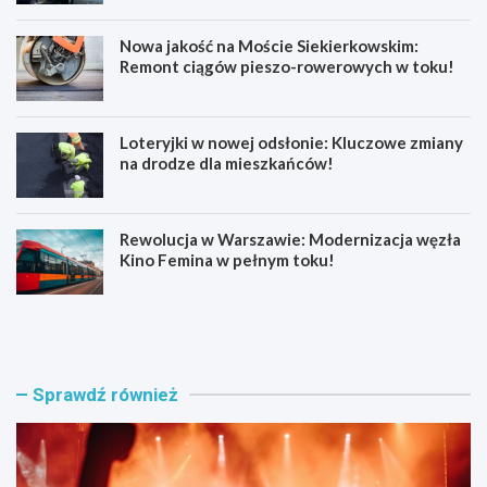
Nowa jakość na Moście Siekierkowskim:
Remont ciągów pieszo-rowerowych w toku!
Loteryjki w nowej odsłonie: Kluczowe zmiany
na drodze dla mieszkańców!
Rewolucja w Warszawie: Modernizacja węzła
Kino Femina w pełnym toku!
M
M
u
ł
z
o
y
d
c
z
Sprawdź również
z
i
n
p
e
o
e
l
m
i