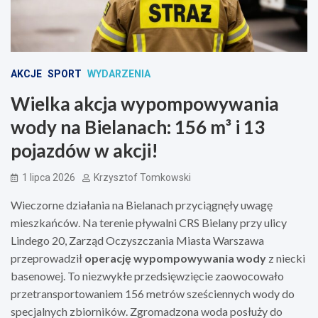
AKCJE
SPORT
WYDARZENIA
Wielka akcja wypompowywania
wody na Bielanach: 156 m³ i 13
pojazdów w akcji!
1 lipca 2026
Krzysztof Tomkowski
Wieczorne działania na Bielanach przyciągnęły uwagę
mieszkańców. Na terenie pływalni CRS Bielany przy ulicy
Lindego 20, Zarząd Oczyszczania Miasta Warszawa
przeprowadził
operację wypompowywania wody
z niecki
basenowej. To niezwykłe przedsięwzięcie zaowocowało
przetransportowaniem 156 metrów sześciennych wody do
specjalnych zbiorników. Zgromadzona woda posłuży do