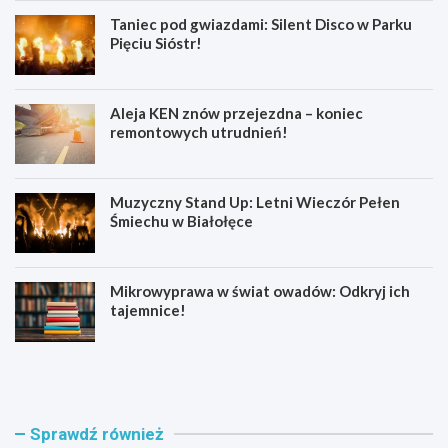
Taniec pod gwiazdami: Silent Disco w Parku
Pięciu Sióstr!
Aleja KEN znów przejezdna – koniec
remontowych utrudnień!
Muzyczny Stand Up: Letni Wieczór Pełen
Śmiechu w Białołęce
Mikrowyprawa w świat owadów: Odkryj ich
tajemnice!
Z
S
a
e
t
n
r
i
z
o
Sprawdź również
y
r