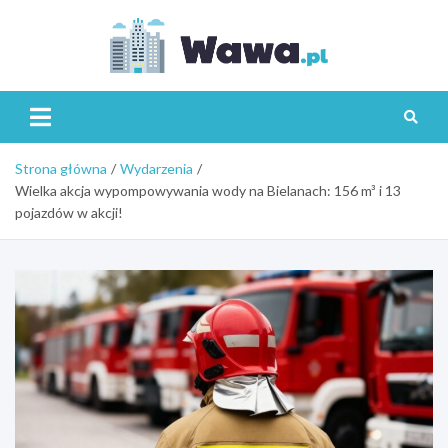
Skip
to
content
Wawa.p
Strona główna
Wydarzenia
Wielka akcja wypompowywania wody na Bielanach: 156 m³ i 13
pojazdów w akcji!