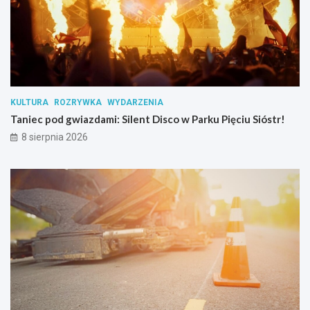
w
s
u
b
s
t
a
n
KULTURA
ROZRYWKA
WYDARZENIA
c
Taniec pod gwiazdami: Silent Disco w Parku Pięciu Sióstr!
j
i
8 sierpnia 2026
p
s
y
c
h
o
a
k
t
y
w
n
y