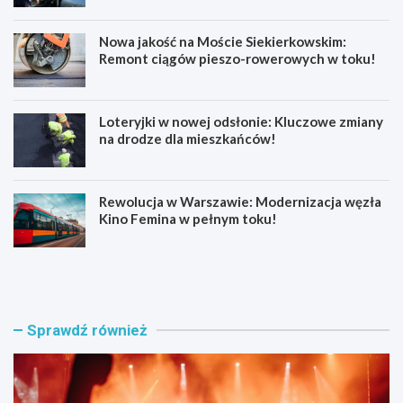
Nowa jakość na Moście Siekierkowskim:
Remont ciągów pieszo-rowerowych w toku!
Loteryjki w nowej odsłonie: Kluczowe zmiany
na drodze dla mieszkańców!
Rewolucja w Warszawie: Modernizacja węzła
Kino Femina w pełnym toku!
M
M
u
ł
z
o
y
d
c
z
Sprawdź również
z
i
n
p
e
o
e
l
m
i