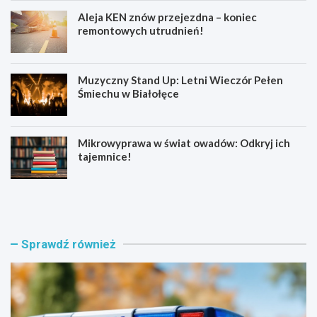
Aleja KEN znów przejezdna – koniec
remontowych utrudnień!
Muzyczny Stand Up: Letni Wieczór Pełen
Śmiechu w Białołęce
Mikrowyprawa w świat owadów: Odkryj ich
tajemnice!
Z
S
a
e
t
n
r
i
z
o
Sprawdź również
y
r
m
z
a
y
n
z
i
B
a
i