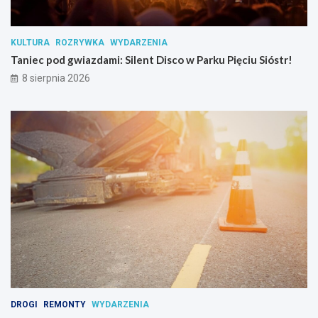
t
a
n
KULTURA
ROZRYWKA
WYDARZENIA
c
Taniec pod gwiazdami: Silent Disco w Parku Pięciu Sióstr!
j
i
8 sierpnia 2026
p
s
y
c
h
o
a
k
t
y
w
n
y
c
h
DROGI
REMONTY
WYDARZENIA