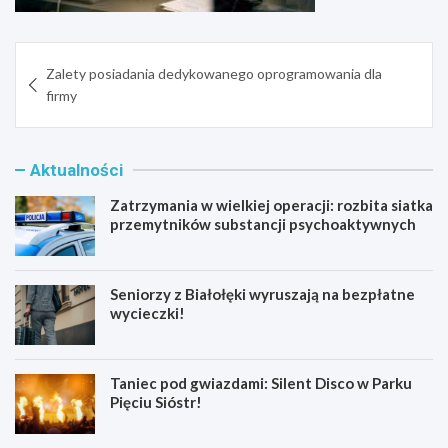
Nawigacja
Zalety posiadania dedykowanego oprogramowania dla
wpisu
firmy
Aktualności
Zatrzymania w wielkiej operacji: rozbita siatka
przemytników substancji psychoaktywnych
Seniorzy z Białołęki wyruszają na bezpłatne
wycieczki!
Taniec pod gwiazdami: Silent Disco w Parku
Pięciu Sióstr!