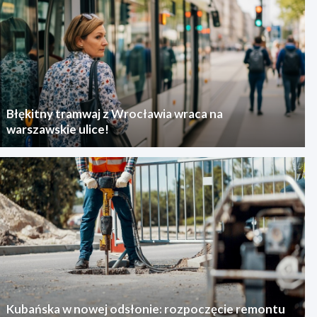
Błękitny tramwaj z Wrocławia wraca na
warszawskie ulice!
Kubańska w nowej odsłonie: rozpoczęcie remontu