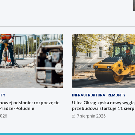
NTY
INFRASTRUKTURA
REMONTY
nowej odsłonie: rozpoczęcie
Ulica Okrąg zyska nowy wyglą
Pradze-Południe
przebudowa startuje 11 sierp
2026
7 sierpnia 2026