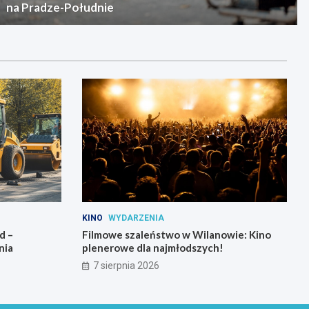
na Pradze-Południe
KINO
WYDARZENIA
d –
Filmowe szaleństwo w Wilanowie: Kino
nia
plenerowe dla najmłodszych!
7 sierpnia 2026