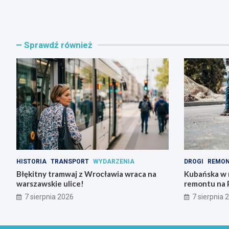
Sprawdź również
HISTORIA
TRANSPORT
WYDARZENIA
DROGI
REMO
Błękitny tramwaj z Wrocławia wraca na
Kubańska w 
warszawskie ulice!
remontu na 
7 sierpnia 2026
7 sierpnia 