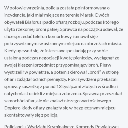
W połowie września, policja została poinformowana o
incydencie, jaki miał miejsce na terenie Marek. Dwóch
obywateli Białorusi padło ofiarą rozboju, podczas którego
użyto rzekomej broni palnej. Sprawca na początku udawał, że
chce sprzedać telefon komórkowy i umówił się z
pokrzywdzonymi w ustronnym miejscu na obrzeżach miasta.
Kiedy upewnił się, że interesanci posiadają przy sobie
ustaloną podczas negocjacji kwotę pieniędzy, wyciągnął ze
swojej kieszeni przedmiot przypominający broń. Pierw
wystrzelił w powietrze, a potem skierował „broń” w stronę
ofiar i zażądał od nich pieniędzy. Pokrzywdzeni przekazali
sprawcy saszetkę z ponad 13 tysiącami złotych w środku i
natychmiast uciekli z miejsca zdarzenia. Sprawca przeszukał
samochód ofiar, ale nie znalazł niczego wartościowego.
Dopiero kiedy ofiary znalazły się w bezpiecznym miejscu,
skontaktowały się z policją.
Policjanci z Wydziału Kryminalnego Komendy Powiatowej