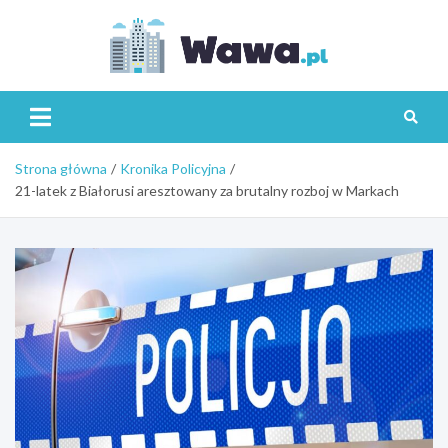
Skip
to
content
Wawa.p
Strona główna
Kronika Policyjna
21-latek z Białorusi aresztowany za brutalny rozboj w Markach