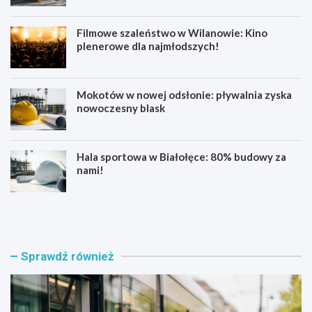
Filmowe szaleństwo w Wilanowie: Kino
plenerowe dla najmłodszych!
Mokotów w nowej odsłonie: pływalnia zyska
nowoczesny blask
Hala sportowa w Białołęce: 80% budowy za
nami!
B
K
ł
u
ę
b
k
a
i
ń
Sprawdź również
t
s
n
k
y
a
t
w
r
n