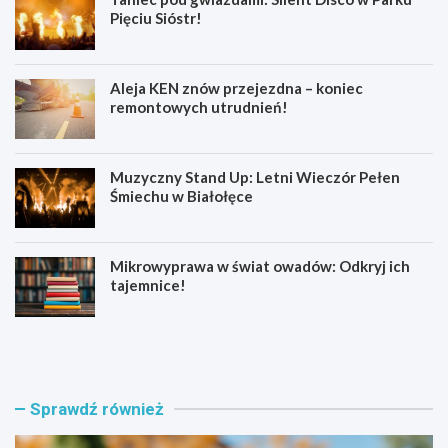
Pięciu Sióstr!
Aleja KEN znów przejezdna – koniec
remontowych utrudnień!
Muzyczny Stand Up: Letni Wieczór Pełen
Śmiechu w Białołęce
Mikrowyprawa w świat owadów: Odkryj ich
tajemnice!
Z
S
a
e
t
n
r
i
z
o
Sprawdź również
y
r
m
z
a
y