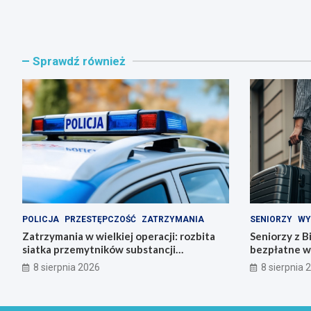
Sprawdź również
POLICJA
PRZESTĘPCZOŚĆ
ZATRZYMANIA
SENIORZY
WY
Zatrzymania w wielkiej operacji: rozbita
Seniorzy z B
siatka przemytników substancji
bezpłatne w
psychoaktywnych
8 sierpnia 2026
8 sierpnia 