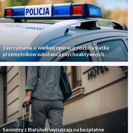
Zatrzymania w wielkiej operacji: rozbita siatka
przemytników substancji psychoaktywnych
Seniorzy z Białołęki wyruszają na bezpłatne