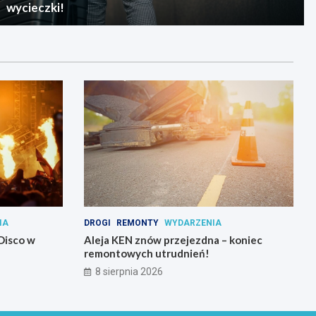
wycieczki!
IA
DROGI
REMONTY
WYDARZENIA
Disco w
Aleja KEN znów przejezdna – koniec
remontowych utrudnień!
8 sierpnia 2026