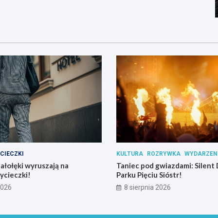
CIECZKI
KULTURA
ROZRYWKA
WYDARZEN
iałołęki wyruszają na
Taniec pod gwiazdami: Silent 
ycieczki!
Parku Pięciu Sióstr!
2026
8 sierpnia 2026