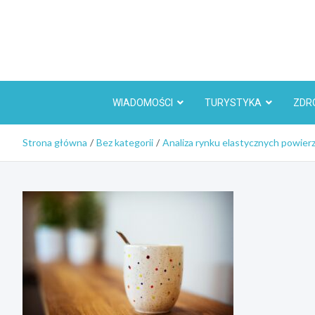
Skip
to
content
WIADOMOŚCI
TURYSTYKA
ZDR
Strona główna
Bez kategorii
Analiza rynku elastycznych powier