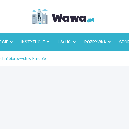
Wawa.p
OWIE
INSTYTUCJE
USŁUGI
ROZRYWKA
SPO
zchni biurowych w Europie