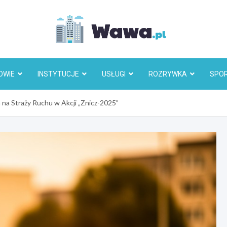
Wawa.p
OWIE
INSTYTUCJE
USŁUGI
ROZRYWKA
SPO
 na Straży Ruchu w Akcji „Znicz-2025”