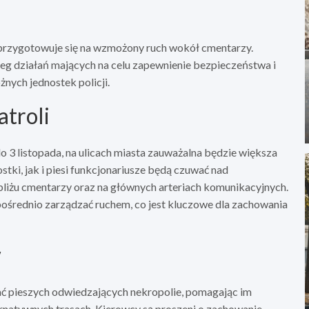
 przygotowuje się na wzmożony ruch wokół cmentarzy.
g działań mających na celu zapewnienie bezpieczeństwa i
żnych jednostek policji.
atroli
o 3 listopada, na ulicach miasta zauważalna będzie większa
ki, jak i piesi funkcjonariusze będą czuwać nad
iżu cmentarzy oraz na głównych arteriach komunikacyjnych.
pośrednio zarządzać ruchem, co jest kluczowe dla zachowania
w
ć pieszych odwiedzających nekropolie, pomagając im
ernatywnych trasach. Kierowcy są proszeni o zachowanie