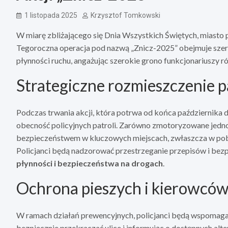
1 listopada 2025
Krzysztof Tomkowski
W miarę zbliżającego się Dnia Wszystkich Świętych, miasto
Tegoroczna operacja pod nazwą „Znicz-2025” obejmuje szere
płynności ruchu, angażując szerokie grono funkcjonariuszy ró
Strategiczne rozmieszczenie p
Podczas trwania akcji, która potrwa od końca października d
obecność policyjnych patroli. Zarówno zmotoryzowane jednost
bezpieczeństwem w kluczowych miejscach, zwłaszcza w pobl
Policjanci będą nadzorować przestrzeganie przepisów i bez
płynności i bezpieczeństwa na drogach
.
Ochrona pieszych i kierowcó
W ramach działań prewencyjnych, policjanci będą wspomaga
bezpiecznie przekraczać ulice i informując o dostępnych alt