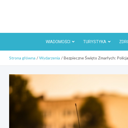
Skip
to
content
WIADOMOŚCI
TURYSTYKA
ZDR
Strona główna
Wydarzenia
Bezpieczne Święto Zmarłych: Policja