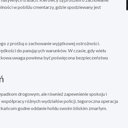
ólności w pobliżu cmentarzy, gdzie spodziewany jest
ego z prośbą o zachowanie wyjątkowej ostrożności.
prędkości do panujących warunków. W czasie, gdy wielu
ątkowa uwaga powinna być poświęcona bezpieczeństwu
ń
wypadkom drogowym, ale również zapewnienie spokoju i
i współpracy różnych wydziałów policji, tegoroczna operacja
szkańcom godne oddanie hołdu swoim bliskim zmarłym.