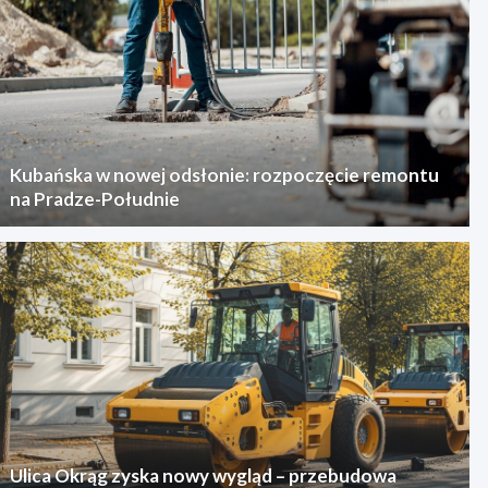
Kubańska w nowej odsłonie: rozpoczęcie remontu
na Pradze-Południe
Ulica Okrąg zyska nowy wygląd – przebudowa