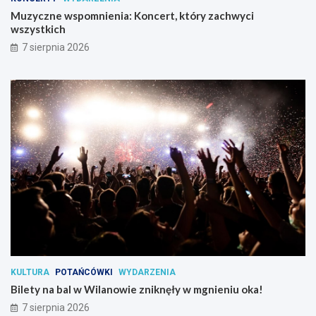
w
Muzyczne wspomnienia: Koncert, który zachwyci
s
wszystkich
z
7 sierpnia 2026
y
s
t
k
i
c
h
KULTURA
POTAŃCÓWKI
WYDARZENIA
Bilety na bal w Wilanowie zniknęły w mgnieniu oka!
7 sierpnia 2026