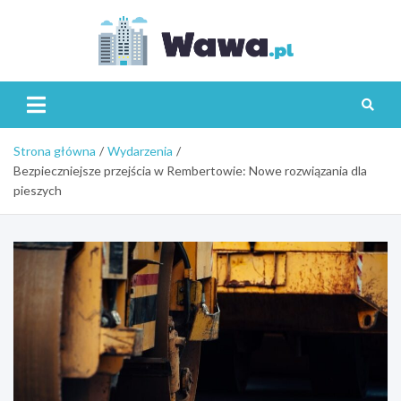
Skip
to
content
Wawa.p
Strona główna
Wydarzenia
Bezpieczniejsze przejścia w Rembertowie: Nowe rozwiązania dla
pieszych