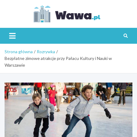
Skip
to
content
Wawa.p
Strona główna
Rozrywka
Bezpłatne zimowe atrakcje przy Pałacu Kultury i Nauki w
Warszawie