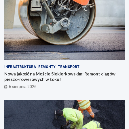
u
u
!
INFRASTRUKTURA
REMONTY
TRANSPORT
Nowa jakość na Moście Siekierkowskim: Remont ciągów
pieszo-rowerowych w toku!
6 sierpnia 2026