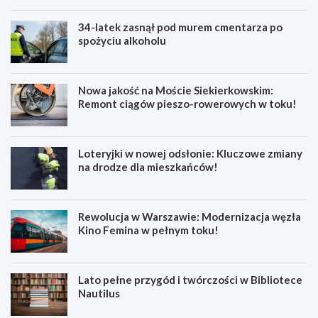
34-latek zasnął pod murem cmentarza po
spożyciu alkoholu
Nowa jakość na Moście Siekierkowskim:
Remont ciągów pieszo-rowerowych w toku!
Loteryjki w nowej odsłonie: Kluczowe zmiany
na drodze dla mieszkańców!
Rewolucja w Warszawie: Modernizacja węzła
Kino Femina w pełnym toku!
Lato pełne przygód i twórczości w Bibliotece
Nautilus
M
3