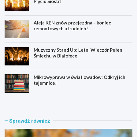
Pięciu Sióstr!
Aleja KEN znów przejezdna – koniec
remontowych utrudnień!
Muzyczny Stand Up: Letni Wieczór Pełen
Śmiechu w Białołęce
Mikrowyprawa w świat owadów: Odkryj ich
tajemnice!
Z
S
a
e
t
n
r
i
z
o
Sprawdź również
y
r
m
z
a
y