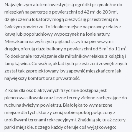
Największym atutem inwestycji są ogródki przynależne do
mieszkań na parterze o powierzchni od 42 m² do 283 m²,
dzięki czemu lokatorzy mogą cieszyć się przestrzenią na
świeżym powietrzu. To idealne miejsce na poranny relaks z
kawą lub popołudniowy wypoczynek na łonie natury.
Mieszkania na wyższych piętrach, czyli na pierwszym i
drugim, oferują duże balkony o powierzchni od 5 m² do 11 m².
To doskonałe rozwiązanie dla miłośników relaksu z książką i
lampką wina. Co ważne, układ tych przestrzeni zewnętrznych
został tak zaprojektowany, by zapewnić mieszkańcom jak
największy komfort oraz prywatność.
Z kolei dla osób aktywnych fizycznie dostępna jest
plenerowa siłownia oraz liczne tereny zielone zachęcające do
ruchu na świeżym powietrzu. Białołęka to wymarzone
miejsce dla tych, którzy cenią sobie spokój połączony z
urokliwymi terenami rekreacyjnymi. Znajdują się tu aż cztery
parki miejskie, z czego każdy oferuje coś wyjątkowego: