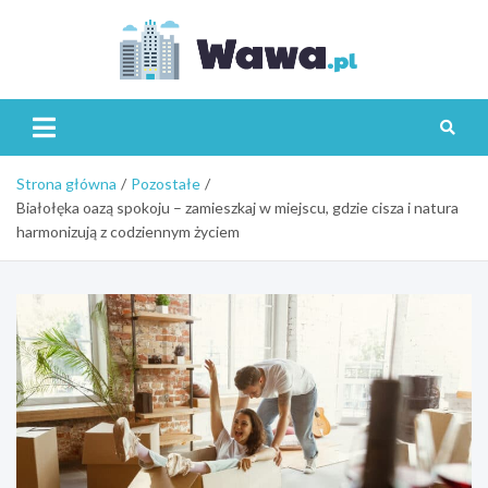
Skip
to
content
Wawa.p
Strona główna
Pozostałe
Białołęka oazą spokoju – zamieszkaj w miejscu, gdzie cisza i natura
harmonizują z codziennym życiem