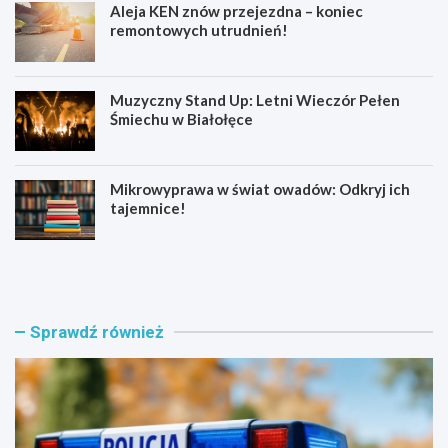
Aleja KEN znów przejezdna – koniec
remontowych utrudnień!
Muzyczny Stand Up: Letni Wieczór Pełen
Śmiechu w Białołęce
Mikrowyprawa w świat owadów: Odkryj ich
tajemnice!
Z
S
a
e
t
n
r
i
z
o
Sprawdź również
y
r
m
z
a
y
n
z
i
B
a
i
w
a