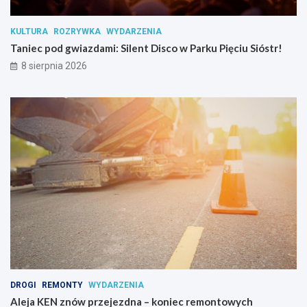
a
n
KULTURA
ROZRYWKA
WYDARZENIA
c
Taniec pod gwiazdami: Silent Disco w Parku Pięciu Sióstr!
j
i
8 sierpnia 2026
p
s
y
c
h
o
a
k
t
y
w
n
y
c
h
DROGI
REMONTY
WYDARZENIA
Aleja KEN znów przejezdna – koniec remontowych