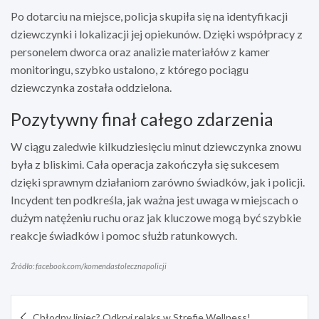
Po dotarciu na miejsce, policja skupiła się na identyfikacji
dziewczynki i lokalizacji jej opiekunów. Dzięki współpracy z
personelem dworca oraz analizie materiałów z kamer
monitoringu, szybko ustalono, z którego pociągu
dziewczynka została oddzielona.
Pozytywny finał całego zdarzenia
W ciągu zaledwie kilkudziesięciu minut dziewczynka znowu
była z bliskimi. Cała operacja zakończyła się sukcesem
dzięki sprawnym działaniom zarówno świadków, jak i policji.
Incydent ten podkreśla, jak ważna jest uwaga w miejscach o
dużym natężeniu ruchu oraz jak kluczowe mogą być szybkie
reakcje świadków i pomoc służb ratunkowych.
Źródło: facebook.com/komendastolecznapolicji
Nawigacja
Chłodny lipiec? Odkryj relaks w Strefie Wellness!