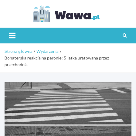
Skip
to
content
Wawa.p
Strona główna
Wydarzenia
Bohaterska reakcja na peronie: 5-latka uratowana przez
przechodnia