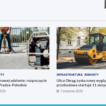
NTY
INFRASTRUKTURA
REMONTY
nowej odsłonie: rozpoczęcie
Ulica Okrąg zyska nowy wyglą
Pradze-Południe
przebudowa startuje 11 sierp
2026
7 sierpnia 2026