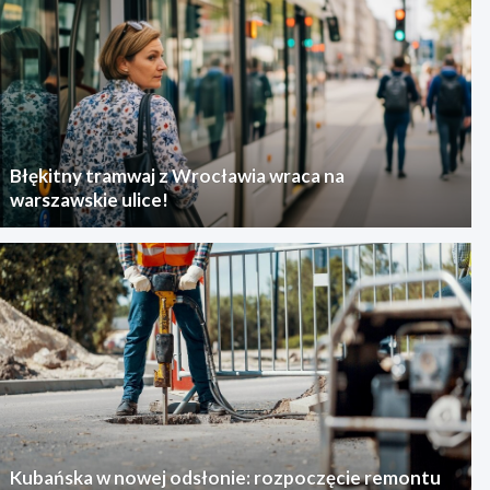
Błękitny tramwaj z Wrocławia wraca na
warszawskie ulice!
Kubańska w nowej odsłonie: rozpoczęcie remontu