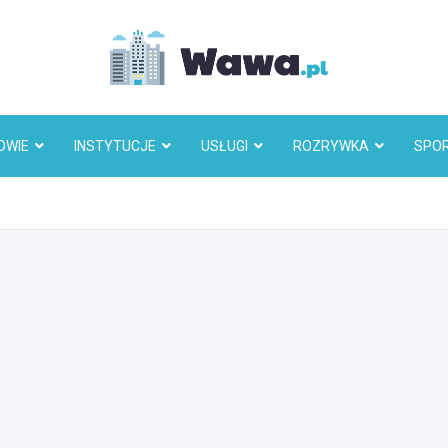
Wawa.p
OWIE
INSTYTUCJE
USŁUGI
ROZRYWKA
SPO