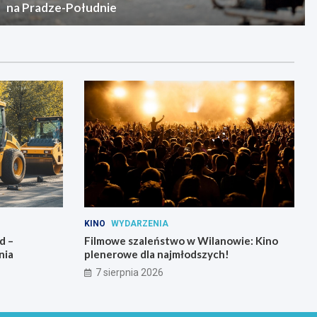
na Pradze-Południe
KINO
WYDARZENIA
d –
Filmowe szaleństwo w Wilanowie: Kino
nia
plenerowe dla najmłodszych!
7 sierpnia 2026