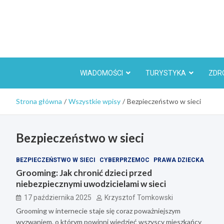
Skip
to
content
WIADOMOŚCI
TURYSTYKA
ZDR
Strona główna
Wszystkie wpisy
Bezpieczeństwo w sieci
Bezpieczeństwo w sieci
BEZPIECZEŃSTWO W SIECI
CYBERPRZEMOC
PRAWA DZIECKA
Grooming: Jak chronić dzieci przed
niebezpiecznymi uwodzicielami w sieci
17 października 2025
Krzysztof Tomkowski
Grooming w internecie staje się coraz poważniejszym
wyzwaniem, o którym powinni wiedzieć wszyscy mieszkańcy