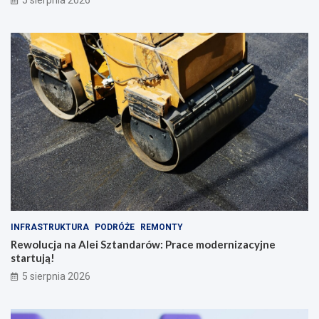
i
a
!
b
a
w
ę
INFRASTRUKTURA
PODRÓŻE
REMONTY
Rewolucja na Alei Sztandarów: Prace modernizacyjne
startują!
5 sierpnia 2026