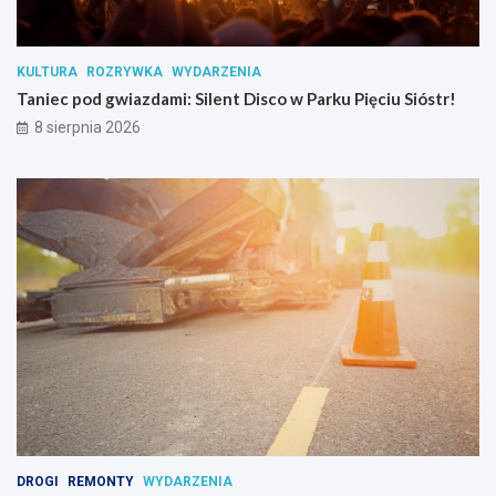
t
a
n
KULTURA
ROZRYWKA
WYDARZENIA
c
Taniec pod gwiazdami: Silent Disco w Parku Pięciu Sióstr!
j
i
8 sierpnia 2026
p
s
y
c
h
o
a
k
t
y
w
n
y
c
h
DROGI
REMONTY
WYDARZENIA