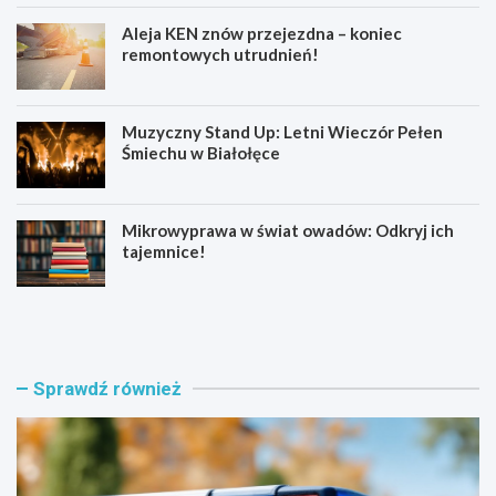
Aleja KEN znów przejezdna – koniec
remontowych utrudnień!
Muzyczny Stand Up: Letni Wieczór Pełen
Śmiechu w Białołęce
Mikrowyprawa w świat owadów: Odkryj ich
tajemnice!
Z
S
a
e
t
n
r
i
z
o
Sprawdź również
y
r
m
z
a
y
n
z
i
B
a
i