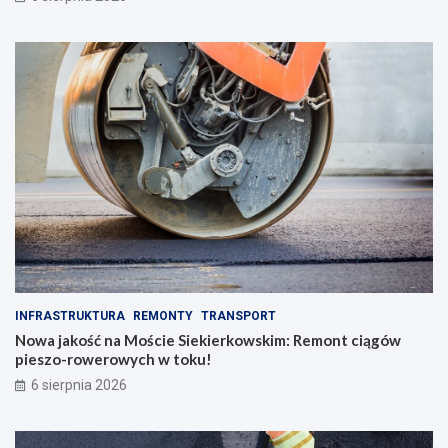
p
o
a
h
d
o
k
l
u
u
!
INFRASTRUKTURA
REMONTY
TRANSPORT
Nowa jakość na Moście Siekierkowskim: Remont ciągów
pieszo-rowerowych w toku!
6 sierpnia 2026