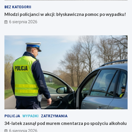
j
e
BEZ KATEGORII
i
m
:
c
Młodzi policjanci w akcji: błyskawiczna pomoc po wypadku!
b
m
6 sierpnia 2026
ł
e
y
n
s
t
k
a
a
r
w
z
i
a
c
p
z
o
n
s
a
p
p
o
o
ż
m
y
o
c
c
i
p
u
POLICJA
WYPADKI
ZATRZYMANIA
o
a
34-latek zasnął pod murem cmentarza po spożyciu alkoholu
w
l
6 sierpnia 2026
y
k