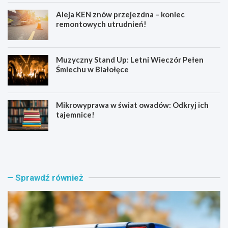
Aleja KEN znów przejezdna – koniec
remontowych utrudnień!
Muzyczny Stand Up: Letni Wieczór Pełen
Śmiechu w Białołęce
Mikrowyprawa w świat owadów: Odkryj ich
tajemnice!
Z
S
a
e
t
n
r
i
z
o
Sprawdź również
y
r
m
z
a
y
n
z
i
B
a
i