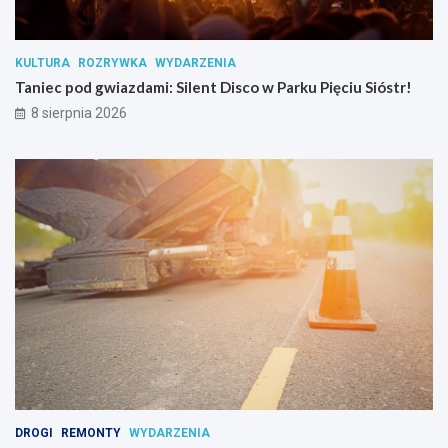
t
a
n
KULTURA
ROZRYWKA
WYDARZENIA
c
Taniec pod gwiazdami: Silent Disco w Parku Pięciu Sióstr!
j
i
8 sierpnia 2026
p
s
y
c
h
o
a
k
t
y
w
n
y
c
h
DROGI
REMONTY
WYDARZENIA