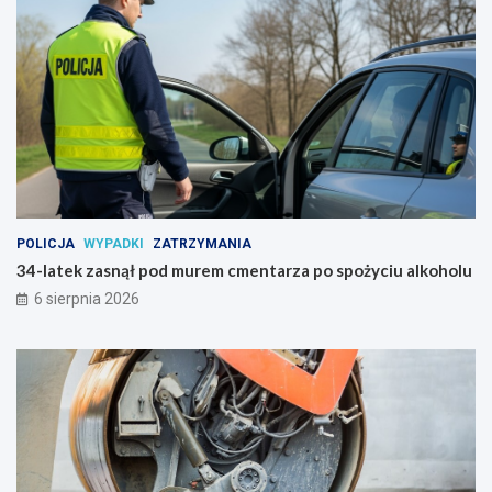
p
n
i
a
POLICJA
WYPADKI
ZATRZYMANIA
34-latek zasnął pod murem cmentarza po spożyciu alkoholu
6 sierpnia 2026