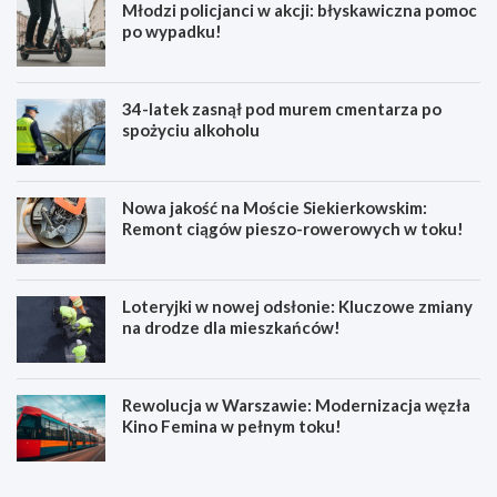
Młodzi policjanci w akcji: błyskawiczna pomoc
po wypadku!
34-latek zasnął pod murem cmentarza po
spożyciu alkoholu
Nowa jakość na Moście Siekierkowskim:
Remont ciągów pieszo-rowerowych w toku!
Loteryjki w nowej odsłonie: Kluczowe zmiany
na drodze dla mieszkańców!
Rewolucja w Warszawie: Modernizacja węzła
Kino Femina w pełnym toku!
M
M
u
ł