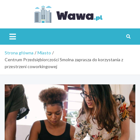
Skip
to
content
Wawa.p
Strona główna
Miasto
Centrum Przedsiębiorczości Smolna zaprasza do korzystania z
przestrzeni coworkingowej