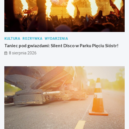
s
u
b
s
t
a
n
KULTURA
ROZRYWKA
WYDARZENIA
c
Taniec pod gwiazdami: Silent Disco w Parku Pięciu Sióstr!
j
i
8 sierpnia 2026
p
s
y
c
h
o
a
k
t
y
w
n
y
c