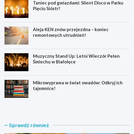
Taniec pod gwiazdami: Silent Disco w Parku
Pięciu Sióstr!
Aleja KEN znów przejezdna – koniec
remontowych utrudnień!
Muzyczny Stand Up: Letni Wieczór Pełen
Śmiechu w Białołęce
Mikrowyprawa w świat owadów: Odkryj ich
tajemnice!
Z
S
a
e
t
n
r
i
z
o
Sprawdź również
y
r
m
z