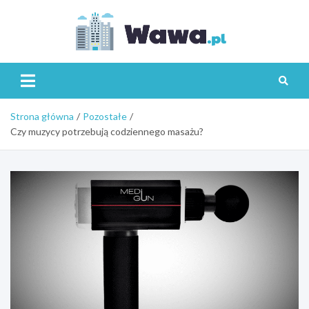
Skip
to
content
Wawa.p
Strona główna
Pozostałe
Czy muzycy potrzebują codziennego masażu?