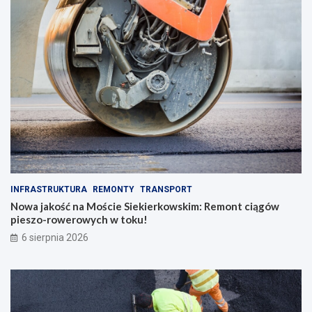
d
o
k
l
u
u
!
INFRASTRUKTURA
REMONTY
TRANSPORT
Nowa jakość na Moście Siekierkowskim: Remont ciągów
pieszo-rowerowych w toku!
6 sierpnia 2026