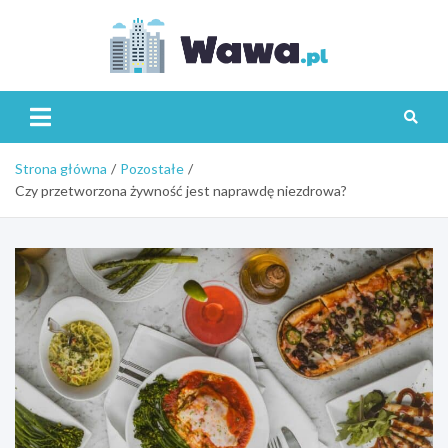
Skip
to
content
Wawa.p
Strona główna
Pozostałe
Czy przetworzona żywność jest naprawdę niezdrowa?