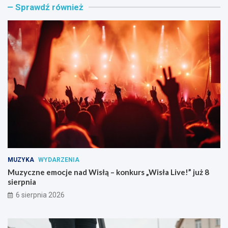
Sprawdź również
z
i
n
p
e
o
e
l
m
i
o
c
c
j
j
a
e
n
n
c
a
i
d
w
W
a
i
k
s
c
ł
j
MUZYKA
WYDARZENIA
ą
i
–
:
Muzyczne emocje nad Wisłą – konkurs „Wisła Live!” już 8
k
b
sierpnia
o
ł
6 sierpnia 2026
n
y
k
s
u
k