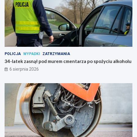
i
a
POLICJA
WYPADKI
ZATRZYMANIA
34-latek zasnął pod murem cmentarza po spożyciu alkoholu
6 sierpnia 2026