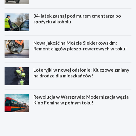
34-latek zasnął pod murem cmentarza po
spożyciu alkoholu
Nowa jakość na Moście Siekierkowskim:
Remont ciągów pieszo-rowerowych w toku!
Loteryjki w nowej odsłonie: Kluczowe zmiany
na drodze dla mieszkańców!
Rewolucja w Warszawie: Modernizacja węzła
Kino Femina w pełnym toku!
M
M
u
ł
z
o
y
d
c
z