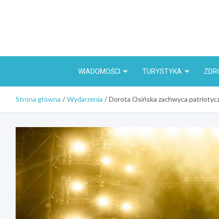
Skip
to
content
WIADOMOŚCI
TURYSTYKA
ZDR
Strona główna
Wydarzenia
Dorota Osińska zachwyca patriotycz