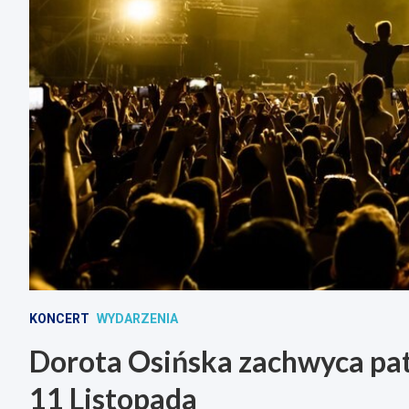
KONCERT
WYDARZENIA
Dorota Osińska zachwyca pat
11 Listopada