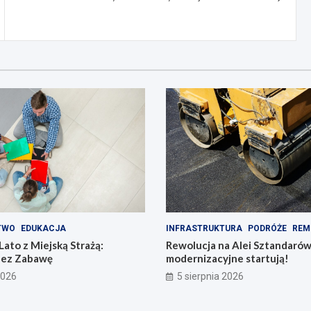
TWO
EDUKACJA
INFRASTRUKTURA
PODRÓŻE
REM
ato z Miejską Strażą:
Rewolucja na Alei Sztandarów
zez Zabawę
modernizacyjne startują!
2026
5 sierpnia 2026