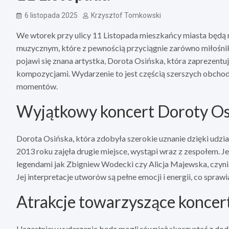
6 listopada 2025
Krzysztof Tomkowski
We wtorek przy ulicy 11 Listopada mieszkańcy miasta będą
muzycznym, które z pewnością przyciągnie zarówno miłośnikó
pojawi się znana artystka, Dorota Osińska, która zaprezentu
kompozycjami. Wydarzenie to jest częścią szerszych obchod
momentów.
Wyjątkowy koncert Doroty Os
Dorota Osińska, która zdobyła szerokie uznanie dzięki u
2013 roku zajęła drugie miejsce, wystąpi wraz z zespołem. Je
legendami jak Zbigniew Wodecki czy Alicja Majewska, czynią
Jej interpretacje utworów są pełne emocji i energii, co spra
Atrakcje towarzyszące koncer
Uczestnicy wydarzenia będą mogli również skorzystać z doda