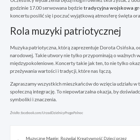
godzinie 17.00 serwowana będzie
tradycyjna wojskowa g
koncertu posilić się i poczuć wyjątkową atmosferę święta ora
Rola muzyki patriotycznej
Muzyka patriotyczna, którą zaprezentuje Dorota Osińska, od
narodowej. Takie utwory nie tylko przypominają o ważnych w
międzypokoleniowe. Koncerty takie jak ten, to nie tylko okaz
przeżywania wartości i tradycji, które nas łączą.
Zapraszamy wszystkich mieszkańców do wzięcia udziału w tym
społeczną integrację. To niepowtarzalna okazja, by doświad
symboliki i znaczenia.
Źródło: facebook.com/UrzadDzielnicyPragaPolnoc
Nawigacja
Muzyczne Magie: Rozwijaj Kreatywność Dzieci przez