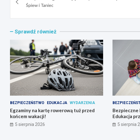
wpisu
Śpiew i Taniec
Sprawdź również
BEZPIECZEŃSTWO
EDUKACJA
WYDARZENIA
BEZPIECZEŃS
Egzaminy na kartę rowerową tuż przed
Bezpieczne L
końcem wakacji!
Edukacja pr
5 sierpnia 2026
5 sierpnia 