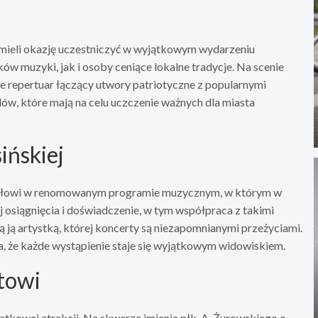
 mieli okazję uczestniczyć w wyjątkowym wydarzeniu
w muzyki, jak i osoby ceniące lokalne tradycje. Na scenie
je repertuar łączący utwory patriotyczne z popularnymi
ów, które mają na celu uczczenie ważnych dla miasta
ińskiej
działowi w renomowanym programie muzycznym, w którym w
j osiągnięcia i doświadczenie, w tym współpraca z takimi
 ją artystką, której koncerty są niezapomnianymi przeżyciami.
wia, że każde wystąpienie staje się wyjątkowym widowiskiem.
towi
tkowej atrakcji. Na skwerze imienia płk. A. Żurowskiego o