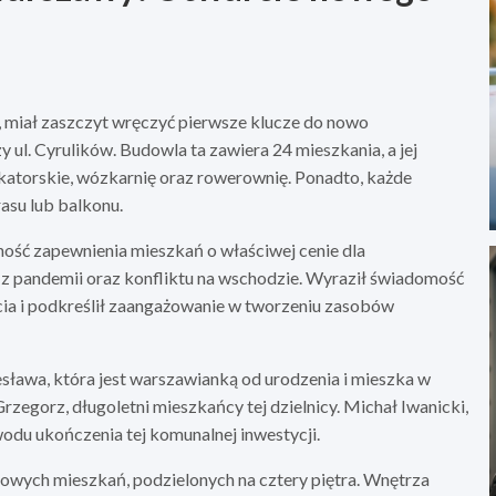
i, miał zaszczyt wręczyć pierwsze klucze do nowo
. Cyrulików. Budowla ta zawiera 24 mieszkania, a jej
katorskie, wózkarnię oraz rowerownię. Ponadto, każde
asu lub balkonu.
ość zapewnienia mieszkań o właściwej cenie dla
z pandemii oraz konfliktu na wschodzie. Wyraził świadomość
cia i podkreślił zaangażowanie w tworzeniu zasobów
ława, która jest warszawianką od urodzenia i mieszka w
rzegorz, długoletni mieszkańcy tej dzielnicy. Michał Iwanicki,
odu ukończenia tej komunalnej inwestycji.
ojowych mieszkań, podzielonych na cztery piętra. Wnętrza