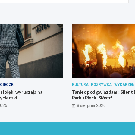
CIECZKI
KULTURA
ROZRYWKA
WYDARZEN
iałołęki wyruszają na
Taniec pod gwiazdami: Silent 
ycieczki!
Parku Pięciu Sióstr!
2026
8 sierpnia 2026