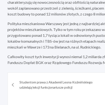
charakteryzują się nowoczesnością oraz obfitością natural
wokół zaplanowano przestrzeń z zielenią, ścieżkami, placem
koszt budowy to ponad 12 milionów złotych, z czego 8 mili
Polityka mieszkaniowa Warszawy jest jedną z najbardziej a
projektów mieszkaniowych. Tylko w tym roku przekazano war
przygotowano ponad 1,7 tysiąca lokali w odnowionych pust
lokalów komunalnych i TBS-ów jest na różnych etapach realiz
mieszkań w Wawrze i 173 na Bielanach, na ul. Rudnickiego.
Całkowity koszt tych inwestycji wynosi niemal 1,2 miliarda z
Funduszu Dopłat BGK oraz Rządowego Funduszu Rozwoju M
Nawigacja
Studentom prawa z Akademii Leona Koźmińskiego
wpisu
udzielają lekcji funkcjonariusze policji