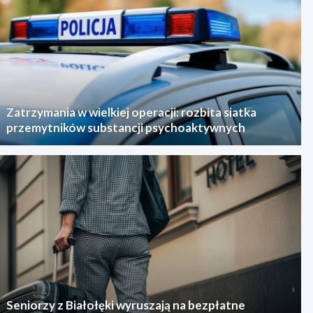
Zatrzymania w wielkiej operacji: rozbita siatka
przemytników substancji psychoaktywnych
Seniorzy z Białołęki wyruszają na bezpłatne