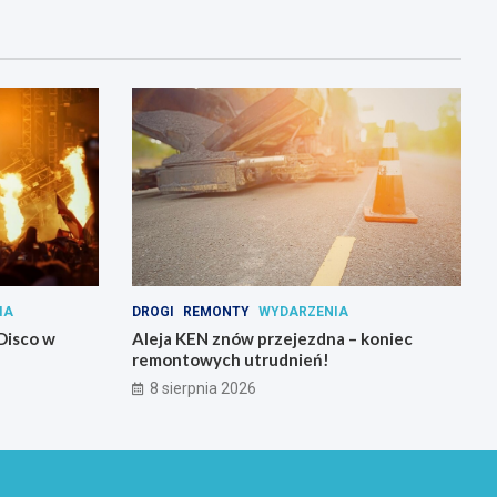
IA
DROGI
REMONTY
WYDARZENIA
Disco w
Aleja KEN znów przejezdna – koniec
remontowych utrudnień!
8 sierpnia 2026