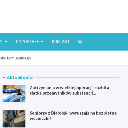
l
RT
POZOSTAŁE
KONTAKT
ynku komunalnego
Aktualności
Zatrzymania w wielkiej operacji: rozbita
siatka przemytników substancji
psychoaktywnych
Seniorzy z Białołęki wyruszają na bezpłatne
wycieczki!