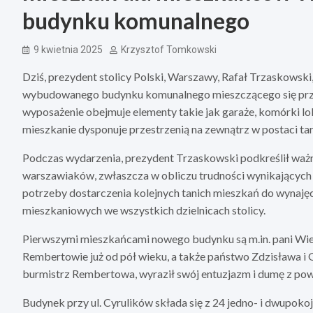
budynku komunalnego
9 kwietnia 2025
Krzysztof Tomkowski
Dziś, prezydent stolicy Polski, Warszawy, Rafał Trzaskowsk
wybudowanego budynku komunalnego mieszczącego się przy ul
wyposażenie obejmuje elementy takie jak garaże, komórki lo
mieszkanie dysponuje przestrzenią na zewnątrz w postaci tar
Podczas wydarzenia, prezydent Trzaskowski podkreślił ważn
warszawiaków, zwłaszcza w obliczu trudności wynikających 
potrzeby dostarczenia kolejnych tanich mieszkań do wynaję
mieszkaniowych we wszystkich dzielnicach stolicy.
Pierwszymi mieszkańcami nowego budynku są m.in. pani Wies
Rembertowie już od pół wieku, a także państwo Zdzisława i G
burmistrz Rembertowa, wyraził swój entuzjazm i dumę z pow
Budynek przy ul. Cyrulików składa się z 24 jedno- i dwupok