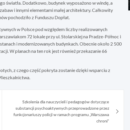
nego światła. Dodatkowo, budynek wyposażono w windę, a
 zabaw i innymi elementami małej architektury. Całkowity
onów pochodziło z Funduszu Dopłat.
ktywnych w Polsce pod względem liczby realizowanych
szawiakom 72 lokale przy ul. Stolarskiej na Pradze-Północ i
ostanach i modernizowanych budynkach. Obecnie około 2 500
acji. W planach na ten rok jest również przekazanie 66
łotych, z czego część pokryta zostanie dzięki wsparciu z
ieszkalnictwa.
Szkolenia dla nauczycieli i pedagogów dotyczące
substancji psychoaktywnych przeprowadzone przez
funkcjonariuszy policji w ramach programu „Warszawa
chroni”