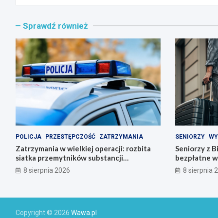
Sprawdź również
POLICJA
PRZESTĘPCZOŚĆ
ZATRZYMANIA
SENIORZY
WY
Zatrzymania w wielkiej operacji: rozbita
Seniorzy z B
siatka przemytników substancji
bezpłatne w
psychoaktywnych
8 sierpnia 2026
8 sierpnia 
Copyright © 2026
Wawa.pl