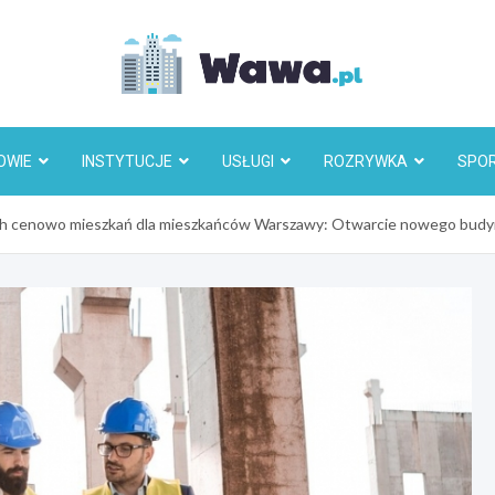
Wawa.p
OWIE
INSTYTUCJE
USŁUGI
ROZRYWKA
SPO
ych cenowo mieszkań dla mieszkańców Warszawy: Otwarcie nowego bud