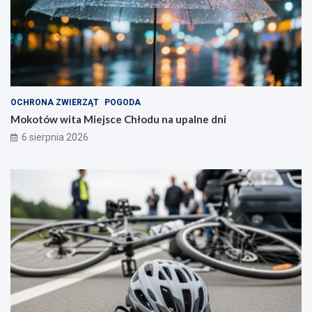
c
o
e
j
r
s
t
k
a
a
c
P
h
o
!
l
OCHRONA ZWIERZĄT
POGODA
s
Mokotów wita Miejsce Chłodu na upalne dni
k
i
6 sierpnia 2026
e
g
o
!