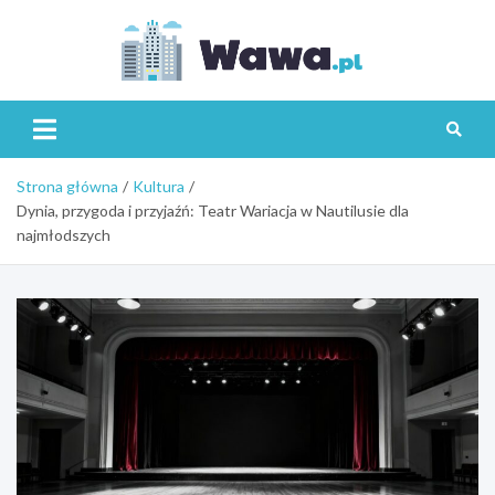
Skip
to
content
Wawa.p
Strona główna
Kultura
Dynia, przygoda i przyjaźń: Teatr Wariacja w Nautilusie dla
najmłodszych