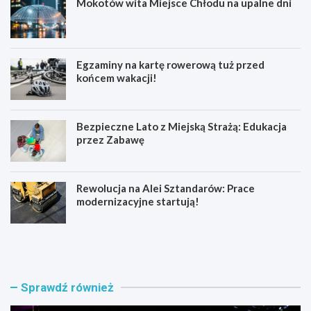
Mokotów wita Miejsce Chłodu na upalne dni
Egzaminy na kartę rowerową tuż przed
końcem wakacji!
Bezpieczne Lato z Miejską Strażą: Edukacja
przez Zabawę
Rewolucja na Alei Sztandarów: Prace
modernizacyjne startują!
M
U
u
t
z
r
y
u
c
d
Sprawdź również
z
n
n
i