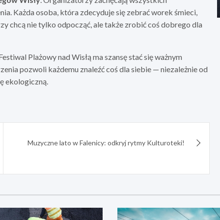
a. Każda osoba, która zdecyduje się zebrać worek śmieci,
y chcą nie tylko odpocząć, ale także zrobić coś dobrego dla
e Festiwal Plażowy nad Wisłą ma szansę stać się ważnym
enia pozwoli każdemu znaleźć coś dla siebie — niezależnie od
ję ekologiczną.
Muzyczne lato w Falenicy: odkryj rytmy Kulturoteki!