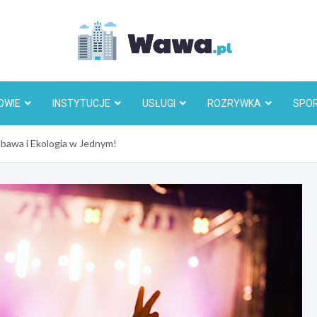
Wawa.p
OWIE
INSTYTUCJE
USŁUGI
ROZRYWKA
SPO
abawa i Ekologia w Jednym!