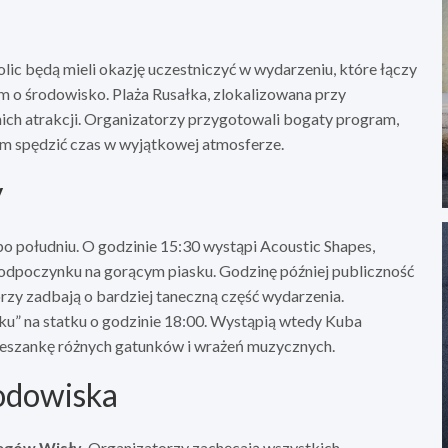
ic będą mieli okazję uczestniczyć w wydarzeniu, które łączy
 o środowisko. Plaża Rusałka, zlokalizowana przy
ich atrakcji. Organizatorzy przygotowali bogaty program,
m spędzić czas w wyjątkowej atmosferze.
y
 po południu. O godzinie 15:30 wystąpi Acoustic Shapes,
o odpoczynku na gorącym piasku. Godzinę później publiczność
rzy zadbają o bardziej taneczną część wydarzenia.
u” na statku o godzinie 18:00. Wystąpią wtedy Kuba
mieszankę różnych gatunków i wrażeń muzycznych.
rodowiska
zegów Wisły
. Organizatorzy zachęcają wszystkich