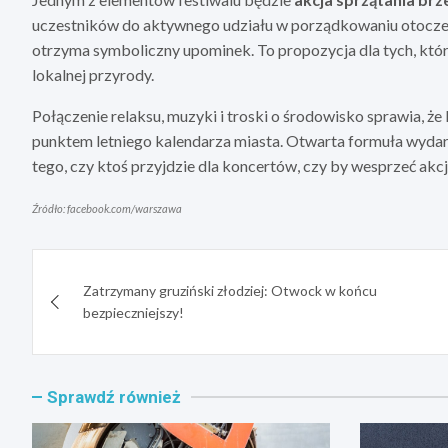
uczestników do aktywnego udziału w porządkowaniu otoczeni
otrzyma symboliczny upominek. To propozycja dla tych, którz
lokalnej przyrody.
Połączenie relaksu, muzyki i troski o środowisko sprawia, ż
punktem letniego kalendarza miasta. Otwarta formuła wydarz
tego, czy ktoś przyjdzie dla koncertów, czy by wesprzeć akc
Źródło: facebook.com/warszawa
Nawigacja
Zatrzymany gruziński złodziej: Otwock w końcu
wpisu
bezpieczniejszy!
Sprawdź również