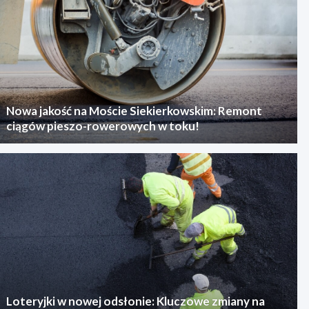
Nowa jakość na Moście Siekierkowskim: Remont
ciągów pieszo-rowerowych w toku!
Loteryjki w nowej odsłonie: Kluczowe zmiany na