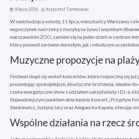
8 lipca 2026
Krzysztof Tomkowski
W nadchodzącą sobotę, 11 lipca, mieszkańcy Warszawy i okol
wypoczynek nad rzeką z muzyką na żywo i wspólnym dbaniem
warszawskim ZOO, zamieni się na jeden dzień w centrum letn
który pozwoli zarówno dorosłym, jak i młodszym uczestniko
Muzyczne propozycje na plaż
Festiwal skupi się wokół koncertów, które rozpoczną się już
prezentując spokojniejsze, akustyczne brzmienia, idealne d
czeka energetyczne show z udziałem saksofonisty i DJ-a, któ
Najważniejszym punktem dnia będzie koncert „Przypływ Folk
Sienkiewicz, Justyna Jary oraz Alegancka Kapela, oferując 
Wspólne działania na rzecz ś
Jednym z elementów festiwalu będzie
akcja sprzątania br