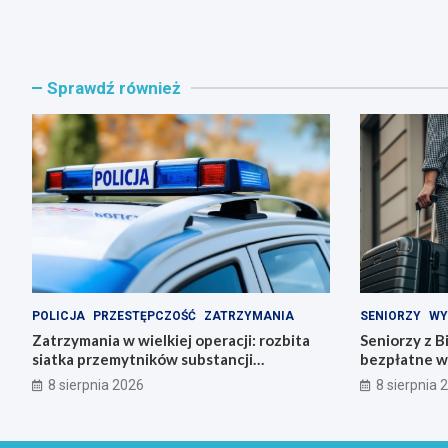
Sprawdź również
POLICJA
PRZESTĘPCZOŚĆ
ZATRZYMANIA
SENIORZY
WY
Zatrzymania w wielkiej operacji: rozbita
Seniorzy z B
siatka przemytników substancji
bezpłatne w
psychoaktywnych
8 sierpnia 2026
8 sierpnia 