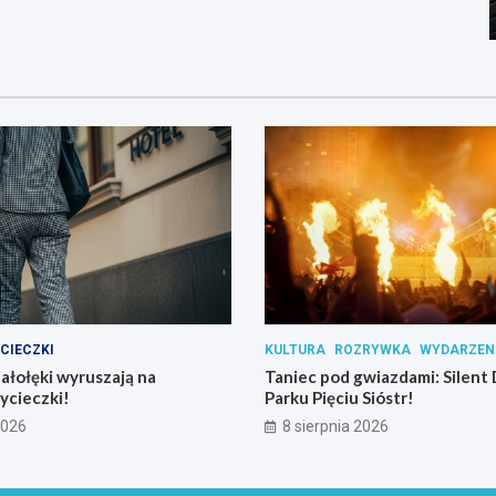
CIECZKI
KULTURA
ROZRYWKA
WYDARZEN
iałołęki wyruszają na
Taniec pod gwiazdami: Silent 
ycieczki!
Parku Pięciu Sióstr!
2026
8 sierpnia 2026