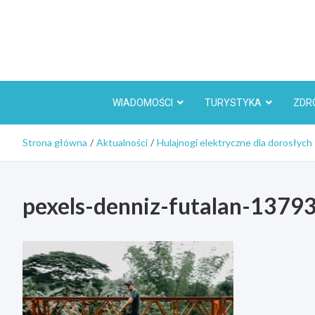
Skip
to
content
WIADOMOŚCI
TURYSTYKA
ZDR
Strona główna
Aktualności
Hulajnogi elektryczne dla dorosłych
pexels-denniz-futalan-1379