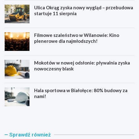
Ulica Okrąg zyska nowy wygląd – przebudowa
startuje 11 sierpnia
Filmowe szaleństwo w Wilanowie: Kino
plenerowe dla najmłodszych!
Mokotów w nowej odsłonie: pływalnia zyska
nowoczesny blask
Hala sportowa w Białołęce: 80% budowy za
nami!
B
K
ł
u
ę
b
k
a
i
ń
Sprawdź również
t
s