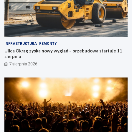
u
d
n
i
e
INFRASTRUKTURA
REMONTY
Ulica Okrąg zyska nowy wygląd – przebudowa startuje 11
sierpnia
7 sierpnia 2026