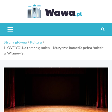
Skip
to
content
Wawa.p
Strona główna
Kultura
I LOVE YOU, a teraz się zmień – Muzyczna komedia pełna śmiechu
w Wilanowie!