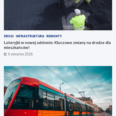
w
e
r
o
w
y
c
DROGI
INFRASTRUKTURA
REMONTY
h
Loteryjki w nowej odsłonie: Kluczowe zmiany na drodze dla
w
mieszkańców!
t
o
6 sierpnia 2026
k
u
!