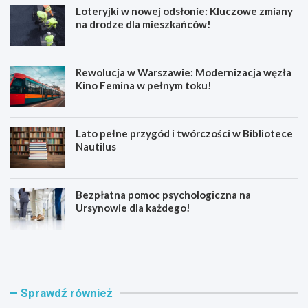
Loteryjki w nowej odsłonie: Kluczowe zmiany
na drodze dla mieszkańców!
Rewolucja w Warszawie: Modernizacja węzła
Kino Femina w pełnym toku!
Lato pełne przygód i twórczości w Bibliotece
Nautilus
Bezpłatna pomoc psychologiczna na
Ursynowie dla każdego!
3
N
4
o
-
w
l
a
a
j
Sprawdź również
t
a
e
k