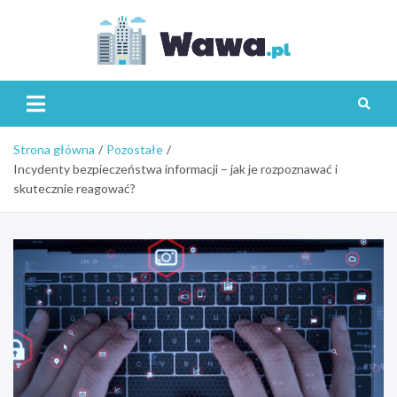
Skip
to
content
Wawa.p
Strona główna
Pozostałe
Incydenty bezpieczeństwa informacji – jak je rozpoznawać i
skutecznie reagować?