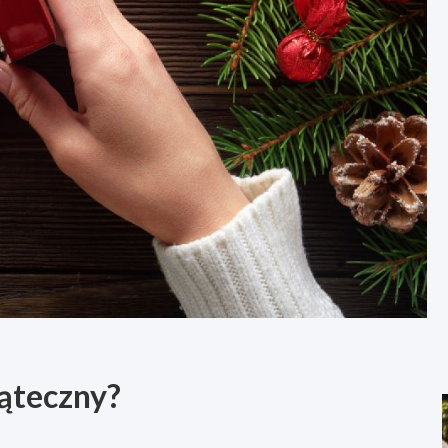
iąteczny?