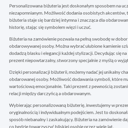
Personalizowana biżuteria jest doskonałym sposobem na ucz
niezapomnianym. Możliwość dodania osobistych akcentów, taki
biżuteria staje się bardziej intymna i znacząca dla obdarowan
historię, stając się symbolem więzi i uczuć.
Biżuteria na zamówienie pozwala na pełną swobodę w doborz
obdarowywanej osoby. Można wybrać ulubione kamienie szl
dodadzą blasku i elegancji każdej stylizacji. Decydując się
prezent niepowtarzalny, stworzony specjalnie z myślą o wyją
Dzięki personalizacji biżuterii, możemy nadać jej unikalny ch
obdarowanej osoby. Możliwość dodawania symboli, które mają
wartościową emocjonalnie. Taki prezent z pewnością zostani
relacji między darczyńcą a obdarowanym.
Wybierając personalizowaną biżuterię, inwestujemy w prezen
oryginalnością i indywidualnym podejściem. Jest to doskonał
sposób niebanalny i zaskakujący. Biżuteria na zamówienie 
co będzie towarzyszyć bliskiej osobie przez wiele lat.