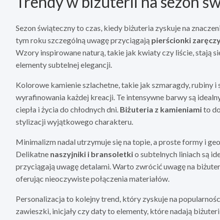
Trendy w biżuterii na sezon ś
Sezon świąteczny to czas, kiedy biżuteria zyskuje na znaczen
tym roku szczególną uwagę przyciągają
pierścionki zaręc
Wzory inspirowane naturą, takie jak kwiaty czy liście, stają 
elementy subtelnej elegancji.
Kolorowe kamienie szlachetne, takie jak szmaragdy, rubiny i sz
wyrafinowania każdej kreacji. Te intensywne barwy są ide
ciepła i życia do chłodnych dni.
Biżuteria z kamieniami
to do
stylizacji wyjątkowego charakteru.
Minimalizm nadal utrzymuje się na topie, a proste formy i 
Delikatne
naszyjniki i bransoletki
o subtelnych liniach są i
przyciągają uwagę detalami. Warto zwrócić uwagę na biżuteri
oferując nieoczywiste połączenia materiałów.
Personalizacja to kolejny trend, który zyskuje na popularnoś
zawieszki, inicjały czy daty to elementy, które nadają biżut