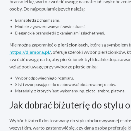
bransoletkę, warto zwrócić uwagę na materiał i wykończeni
osoby. Do najpopularniejszych należą:
Bransoletki z charmsami.
Modele z grawerowanymi zawieszkami.
Eleganckie bransoletki z kamieniami szlachetnymi.
Nie można zapomnieć o
pierścionkach
, które są symbolem t
https://diamora.pl/
, oferuje szeroki wybór pierścionków,
zwrócić uwagę na to, aby pierścionek był idealnie dopasowany
wziąć pod uwagę przy wyborze pierścionka:
Wybór odpowiedniego rozmiaru.
Styl i wzór pasujące do osobowości obdarowanej osoby.
Materiały, z których jest wykonany, np. złoto, srebro, platyna.
Jak dobrać biżuterię do styl
Wybór biżuterii dostosowany do stylu obdarowywanej osoby j
wszystkim, warto zastanowić się, czy dana osoba preferuje kl