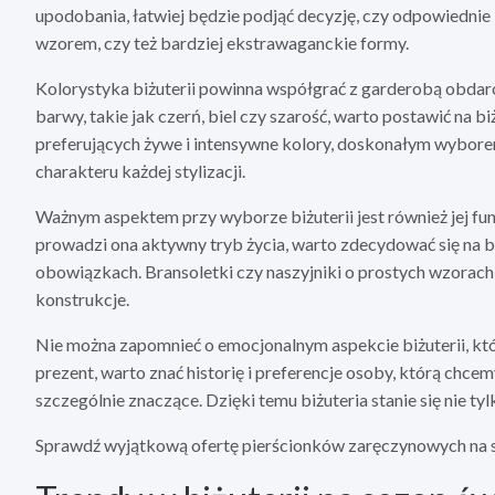
upodobania, łatwiej będzie podjąć decyzję, czy odpowiednie
wzorem, czy też bardziej ekstrawaganckie formy.
Kolorystyka biżuterii powinna współgrać z garderobą obdar
barwy, takie jak czerń, biel czy szarość, warto postawić na b
preferujących żywe i intensywne kolory, doskonałym wybor
charakteru każdej stylizacji.
Ważnym aspektem przy wyborze biżuterii jest również jej fu
prowadzi ona aktywny tryb życia, warto zdecydować się na bi
obowiązkach. Bransoletki czy naszyjniki o prostych wzorac
konstrukcje.
Nie można zapomnieć o emocjonalnym aspekcie biżuterii, któ
prezent, warto znać historię i preferencje osoby, którą chce
szczególnie znaczące. Dzięki temu biżuteria stanie się nie t
Sprawdź wyjątkową ofertę pierścionków zaręczynowych na s