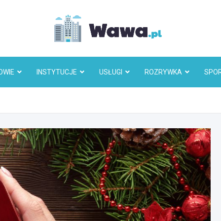
Wawa.p
OWIE
INSTYTUCJE
USŁUGI
ROZRYWKA
SPO