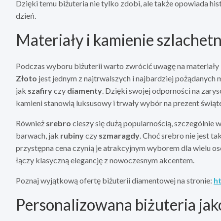
Dzięki temu biżuteria nie tylko zdobi, ale także opowiada hi
dzień.
Materiały i kamienie szlachet
Podczas wyboru biżuterii warto zwrócić uwagę na materiały i
Złoto
jest jednym z najtrwalszych i najbardziej pożądanych
jak
szafiry
czy
diamenty
. Dzięki swojej odporności na zary
kamieni stanowią luksusowy i trwały wybór na prezent świąt
Również
srebro
cieszy się dużą popularnością, szczególnie 
barwach, jak
rubiny
czy
szmaragdy
. Choć srebro nie jest t
przystępna cena czynią je atrakcyjnym wyborem dla wielu osób
łączy klasyczną elegancję z nowoczesnym akcentem.
Poznaj wyjątkową ofertę biżuterii diamentowej na stronie:
h
Personalizowana biżuteria ja