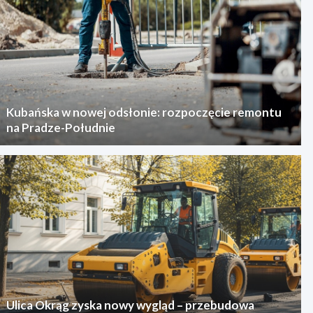
Kubańska w nowej odsłonie: rozpoczęcie remontu
na Pradze-Południe
Ulica Okrąg zyska nowy wygląd – przebudowa