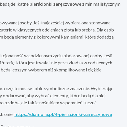
 będą delikatne
pierścionki zaręczynowe
z minimalistycznym
owywanej osoby. Jeśli najczęściej wybiera ona stonowane
iżuterię w klasycznych odcieniach złota lub srebra. Dla osób
em będą elementy z kolorowymi kamieniami, które dodadzą
nkcjonalność w codziennym życiu obdarowanej osoby. Jeśli
żuterię, która jest trwała i nie przeszkadza w codziennych
h będą lepszym wyborem niż skomplikowane i ciężkie
ra często nosi w sobie symboliczne znaczenie. Wybierając
my obdarować, aby wybrać elementy, które będą dla niej
ylko ozdobą, ale także nośnikiem wspomnień i uczuć.
tronie:
https://diamora.pl/4-pierscionki-zareczynowe