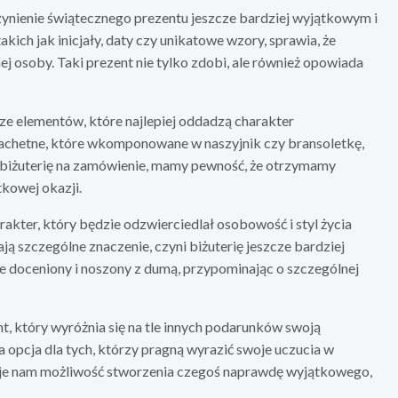
ynienie świątecznego prezentu jeszcze bardziej wyjątkowym i
ch jak inicjały, daty czy unikatowe wzory, sprawia, że
ej osoby. Taki prezent nie tylko zdobi, ale również opowiada
e elementów, które najlepiej oddadzą charakter
achetne, które wkomponowane w naszyjnik czy bransoletkę,
 na biżuterię na zamówienie, mamy pewność, że otrzymamy
tkowej okazji.
arakter, który będzie odzwierciedlał osobowość i styl życia
 szczególne znaczenie, czyni biżuterię jeszcze bardziej
e doceniony i noszony z dumą, przypominając o szczególnej
t, który wyróżnia się na tle innych podarunków swoją
a opcja dla tych, którzy pragną wyrazić swoje uczucia w
daje nam możliwość stworzenia czegoś naprawdę wyjątkowego,