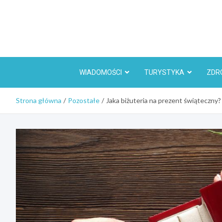
Skip
to
content
WIADOMOŚCI
TURYSTYKA
ZDR
Strona główna
Pozostałe
Jaka biżuteria na prezent świąteczny?