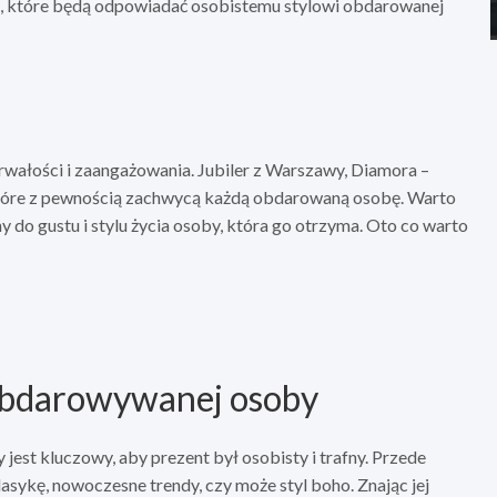
e, które będą odpowiadać osobistemu stylowi obdarowanej
rwałości i zaangażowania. Jubiler z Warszawy, Diamora –
 które z pewnością zachwycą każdą obdarowaną osobę. Warto
 do gustu i stylu życia osoby, która go otrzyma. Oto co warto
u obdarowywanej osoby
est kluczowy, aby prezent był osobisty i trafny. Przede
asykę, nowoczesne trendy, czy może styl boho. Znając jej