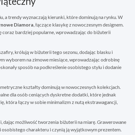
wiąteczny
iu, a trendy wyznaczają kierunki, które dominują na rynku. W
zynowe Diamora
, łączące klasykę z nowoczesnym designem.
się coraz bardziej popularne, wprowadzając do biżuterii
afiry, królują w biżuterii tego sezonu, dodając blasku i
alnym wyborem na zimowe miesiące, wprowadzając odrobinę
skonały sposób na podkreślenie osobistego stylu i dodanie
geometryczne kształty dominują w nowoczesnych kolekcjach.
dealne dla osób ceniących dyskretne dodatki, które jednak
ę, która łączy w sobie minimalizm z nutą ekstrawagancji,
ci, dając możliwość tworzenia biżuterii na miarę. Grawerowane
erii osobistego charakteru i czynią ją wyjątkowym prezentem.