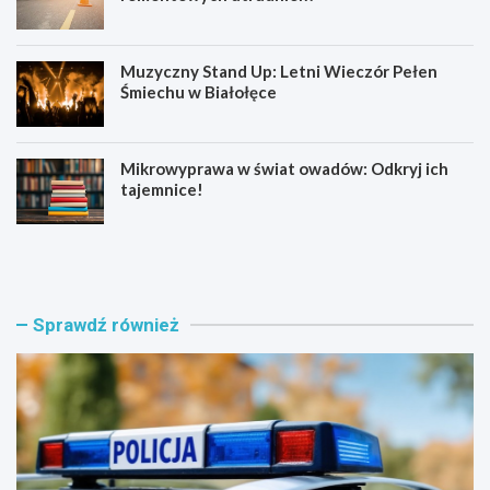
Muzyczny Stand Up: Letni Wieczór Pełen
Śmiechu w Białołęce
Mikrowyprawa w świat owadów: Odkryj ich
tajemnice!
Z
S
a
e
t
n
r
i
z
o
Sprawdź również
y
r
m
z
a
y
n
z
i
B
a
i
w
a
w
ł