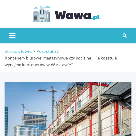
Skip
to
content
Wawa.p
Strona główna
Pozostałe
Kontenery biurowe, magazynowe czy socjalne – ile kosztuje
wynajem kontenerów w Warszawie?