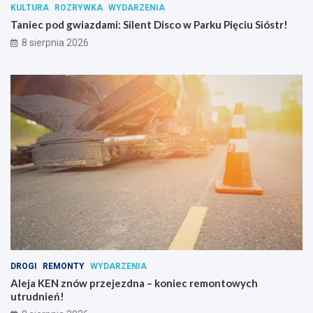
KULTURA
ROZRYWKA
WYDARZENIA
c
Taniec pod gwiazdami: Silent Disco w Parku Pięciu Sióstr!
j
i
8 sierpnia 2026
p
s
y
c
h
o
a
k
t
y
w
n
y
c
h
DROGI
REMONTY
WYDARZENIA
Aleja KEN znów przejezdna – koniec remontowych
utrudnień!