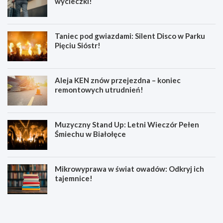
wycieczki!
Taniec pod gwiazdami: Silent Disco w Parku
Pięciu Sióstr!
Aleja KEN znów przejezdna – koniec
remontowych utrudnień!
Muzyczny Stand Up: Letni Wieczór Pełen
Śmiechu w Białołęce
Mikrowyprawa w świat owadów: Odkryj ich
tajemnice!
Z
S
a
e
t
n
r
i