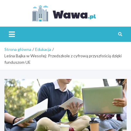
Skip
to
content
Wawa.p
Strona główna
Edukacja
Leśna Bajka w Wesołej: Przedszkole z cyfrową przyszłością dzięki
funduszom UE