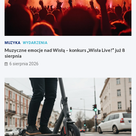
n
c
a
i
d
w
W
a
i
k
s
c
ł
j
MUZYKA
WYDARZENIA
ą
i
–
:
Muzyczne emocje nad Wisłą – konkurs „Wisła Live!” już 8
k
b
sierpnia
o
ł
6 sierpnia 2026
n
y
k
s
u
k
r
a
s
w
„
i
W
c
i
z
s
n
ł
a
a
p
L
o