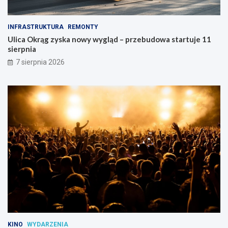
t
r
u
t
n
u
INFRASTRUKTURA
REMONTY
a
j
Ulica Okrąg zyska nowy wygląd – przebudowa startuje 11
P
e
sierpnia
r
1
7 sierpnia 2026
a
1
d
s
z
i
e
e
-
r
P
p
o
n
ł
i
u
a
d
n
i
e
KINO
WYDARZENIA