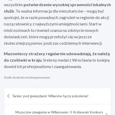
wszystkim
potwierdzenie wysokiej sprawności lokalnych
służb
. To ważna informacja dla mieszkańców – mogą być
spokojni, że w razie poważnych zagrożeń w regionie do akcji
ruszą ratownicy z najwyższymi umiejętnościami. Start w
mistrzostwach to również szansa na zdobycie nowych
doświadczeń, które mogą przełożyć się na jeszcze
skuteczniejszą pomoc podczas codziennych interwencji.
Mazowieccy strażacy regularnie udowadniają, że należą
do czołówki w kraju
. Srebrny medal z Wrocławia to kolejny
dowód ich profesjonalizmu i zaangażowania.
Źródło: facebook.com/kmpspwarszawa
Nawigacja
Taniec pod gwiazdami: Wilanów łączy pokolenia!
wpisu
Muzyczne zmagania w Wilanowie: II Królewski Konkurs