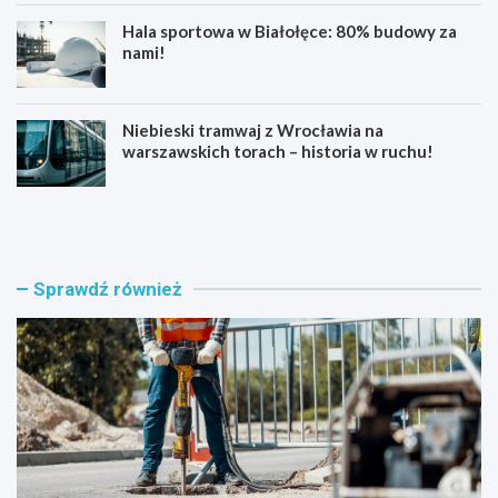
Hala sportowa w Białołęce: 80% budowy za
nami!
Niebieski tramwaj z Wrocławia na
warszawskich torach – historia w ruchu!
K
U
u
l
b
i
a
c
ń
a
Sprawdź również
s
O
k
k
a
r
w
ą
n
g
o
z
w
y
e
s
j
k
o
a