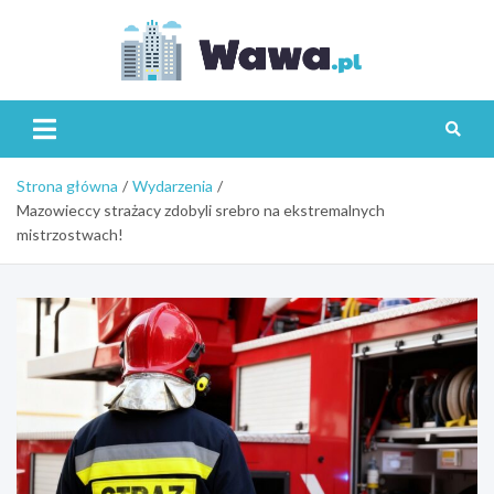
Skip
to
content
Wawa.p
Strona główna
Wydarzenia
Mazowieccy strażacy zdobyli srebro na ekstremalnych
mistrzostwach!