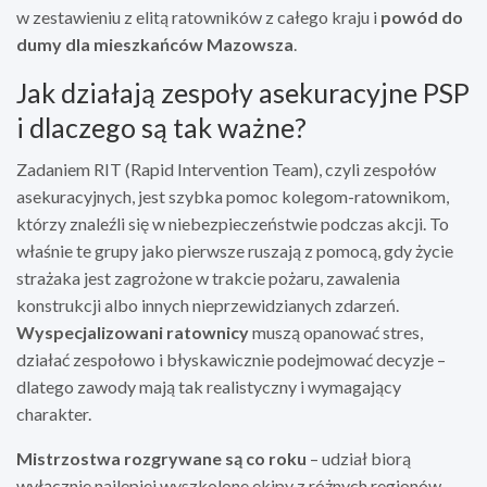
w zestawieniu z elitą ratowników z całego kraju i
powód do
dumy dla mieszkańców Mazowsza
.
Jak działają zespoły asekuracyjne PSP
i dlaczego są tak ważne?
Zadaniem RIT (Rapid Intervention Team), czyli zespołów
asekuracyjnych, jest szybka pomoc kolegom-ratownikom,
którzy znaleźli się w niebezpieczeństwie podczas akcji. To
właśnie te grupy jako pierwsze ruszają z pomocą, gdy życie
strażaka jest zagrożone w trakcie pożaru, zawalenia
konstrukcji albo innych nieprzewidzianych zdarzeń.
Wyspecjalizowani ratownicy
muszą opanować stres,
działać zespołowo i błyskawicznie podejmować decyzje –
dlatego zawody mają tak realistyczny i wymagający
charakter.
Mistrzostwa rozgrywane są co roku
– udział biorą
wyłącznie najlepiej wyszkolone ekipy z różnych regionów