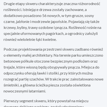
Drugie etapy skweru charakteryzuje znaczna różnorodność
roślinności. Istniejące drzewa zostały zachowane, a
dodatkowo posadzono 56 nowych, w tym grusze, sosny
czarne, jabłonie i modrzewie japońskie. Pojawiają się także
krzewy, byliny, trawy ozdobne i pnącza. Roślinność rośnie na
specjalnie uformowanych pagórkach, a ogrodnicy założyli
również wieloletnie łąki kwietne.
Podczas projektowania przestrzeni skweru zadbano również
o elementy małej architektury. Na terenie parku umieszczono
betonowe półkule otoczone bezpiecznym podłożem oraz
trejaże, które wiosną będą obsypywały pnącza. Miejsca do
odpoczynku oferują ławki i stoliki, przy których można
rozegrać partię szachów. W trakcie prac zainstalowano nowe
śmietniki, a główna ścieżka piesza została oświetlona
nowoczesnymi latarniami.
Pierwszy segment skweru, który powstał na miejscu
dawnego dzikiego parkingu, został udostępniony