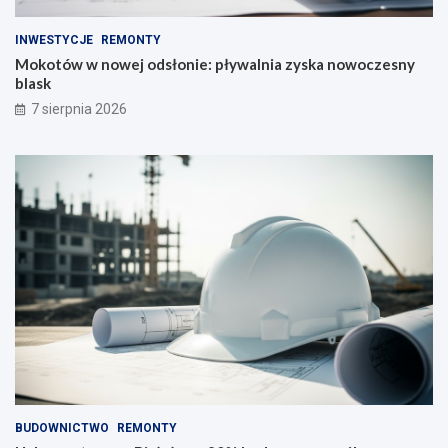
e
c
d
z
INWESTYCJE
REMONTY
l
e
Mokotów w nowej odsłonie: pływalnia zyska nowoczesny
a
s
blask
n
n
7 sierpnia 2026
a
y
j
b
m
l
ł
a
o
s
d
k
s
z
y
c
h
!
BUDOWNICTWO
REMONTY