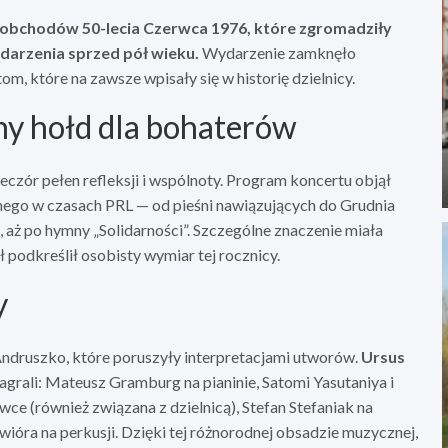
h obchodów 50-lecia Czerwca 1976, które zgromadziły
darzenia sprzed pół wieku.
Wydarzenie zamknęło
 które na zawsze wpisały się w historię dzielnicy.
ny hołd dla bohaterów
zór pełen refleksji i wspólnoty. Program koncertu objął
nego w czasach PRL — od pieśni nawiązujących do Grudnia
 aż po hymny „Solidarności”. Szczególne znaczenie miała
podkreślił osobisty wymiar tej rocznicy.
y
ndruszko, które poruszyły interpretacjami utworów.
Ursus
zagrali: Mateusz Gramburg na pianinie, Satomi Yasutaniya i
e (również związana z dzielnicą), Stefan Stefaniak na
ióra na perkusji. Dzięki tej różnorodnej obsadzie muzycznej,