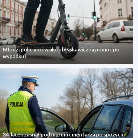
Młodzi policjanci w akcji: błyskawiczna pomoc po
wypadku!
34-latek zasnął pod murem cmentarza po spożyciu