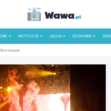
Wawa.p
OWIE
INSTYTUCJE
USŁUGI
ROZRYWKA
SPO
76 w Ursusie