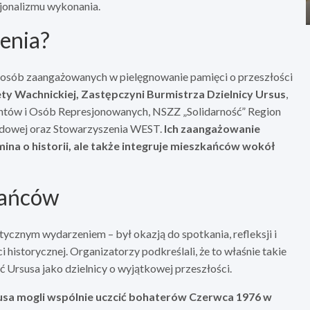
sjonalizmu wykonania.
zenia?
i osób zaangażowanych w pielęgnowanie pamięci o przeszłości
ty Wachnickiej, Zastępczyni Burmistrza Dzielnicy Ursus
,
ntów i Osób Represjonowanych, NSZZ „Solidarność” Region
odowej oraz Stowarzyszenia WEST.
Ich zaangażowanie
ina o historii, ale także integruje mieszkańców wokół
kańców
stycznym wydarzeniem – był okazją do spotkania, refleksji i
 historycznej. Organizatorzy podkreślali, że to właśnie takie
ć Ursusa jako dzielnicy o wyjątkowej przeszłości.
usa mogli wspólnie uczcić bohaterów Czerwca 1976 w