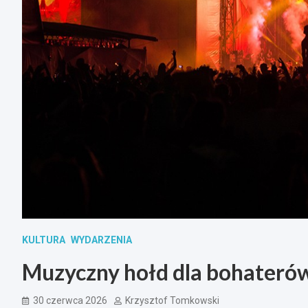
KULTURA
WYDARZENIA
Muzyczny hołd dla bohaterów
30 czerwca 2026
Krzysztof Tomkowski