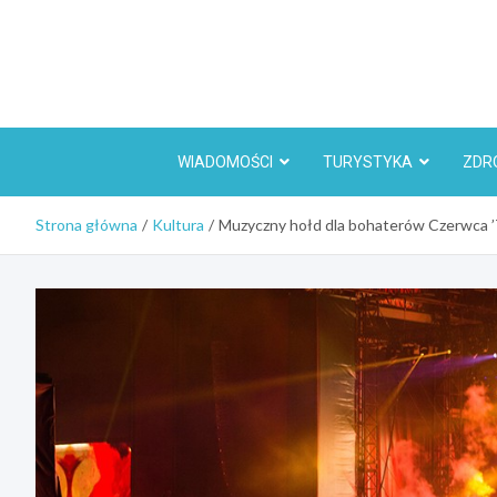
Skip
to
content
WIADOMOŚCI
TURYSTYKA
ZDR
Strona główna
Kultura
Muzyczny hołd dla bohaterów Czerwca ’