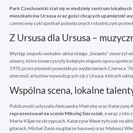
Park Czechowicki stał się w niedzielę centrum lokalnyc
mieszkańców Ursusa oraz gości chcących upamiętnić wy
czerwcowy cykl spotkań poświęconych robotniczym protestom,
Z Ursusa dla Ursusa – muzycz
Występ zespołu wokalno-aktorskiego „Sonanto” stworzył wiec
utwory, które towarzyszyły kolejnym etapom oporu społecz
1970, przez piosenki powstałe po wydarzeniach Czerwca ’76,
obecność artystów wywodzących się z Ursusa, których udział 
Wspólna scena, lokalne talent
Publiczność usłyszała Aleksandrę Matrybę oraz Katarzynę A
reprezentował na scenie Mikołaj Sierociuk
, a wraz z nim 
Marta Kiljan na skrzypcach, Katarzyna Wawrzyńczak na altówc
gitarach, Michał Zunio na gitarze basowej oraz Mateusz Wiew