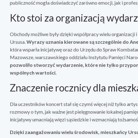
publiczność mogła doświadczyć zarówno emocji, jak i profe
Kto stoi za organizacją wydar
Obchody możliwe były dzięki współpracy wielu organizacji 
Ursusa.
Wyrazy uznania kierowane są szczególnie do Ane
która wsparła inicjatywę oraz do Urzędu do Spraw Kombata
Mazowsze, warszawskiego oddziału Instytutu Pamięci Nar
pozwoliło stworzyć wydarzenie, które nie tylko przypom
wspólnych wartości.
Znaczenie rocznicy dla miesz
Dla uczestników koncert stał się czymś więcej niż tylko arty
rozmowy o tym, jak ważne jest pielęgnowanie lokalnej pamięci
inicjatywy umacniają więzi sąsiedzkie i wzmacniają tożsamoś
Dzięki zaangażowaniu wielu środowisk, mieszkańcy Urs