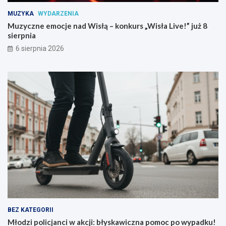
ł
j
MUZYKA
WYDARZENIA
ą
i
–
:
Muzyczne emocje nad Wisłą – konkurs „Wisła Live!” już 8
k
b
sierpnia
o
ł
6 sierpnia 2026
n
y
k
s
u
k
r
a
s
w
„
i
W
c
i
z
s
n
ł
a
a
p
L
o
i
m
v
o
e
c
!
p
”
o
BEZ KATEGORII
j
w
Młodzi policjanci w akcji: błyskawiczna pomoc po wypadku!