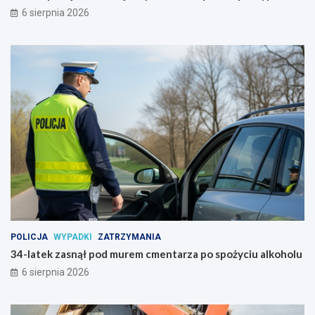
u
y
6 sierpnia 2026
ż
p
8
a
s
d
i
k
e
u
r
!
p
n
i
a
POLICJA
WYPADKI
ZATRZYMANIA
34-latek zasnął pod murem cmentarza po spożyciu alkoholu
6 sierpnia 2026