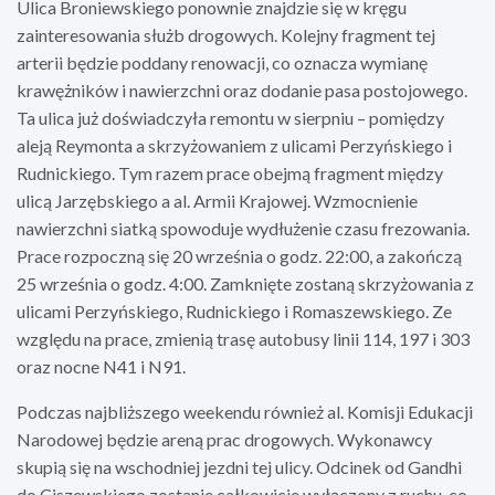
Ulica Broniewskiego ponownie znajdzie się w kręgu
zainteresowania służb drogowych. Kolejny fragment tej
arterii będzie poddany renowacji, co oznacza wymianę
krawężników i nawierzchni oraz dodanie pasa postojowego.
Ta ulica już doświadczyła remontu w sierpniu – pomiędzy
aleją Reymonta a skrzyżowaniem z ulicami Perzyńskiego i
Rudnickiego. Tym razem prace obejmą fragment między
ulicą Jarzębskiego a al. Armii Krajowej. Wzmocnienie
nawierzchni siatką spowoduje wydłużenie czasu frezowania.
Prace rozpoczną się 20 września o godz. 22:00, a zakończą
25 września o godz. 4:00. Zamknięte zostaną skrzyżowania z
ulicami Perzyńskiego, Rudnickiego i Romaszewskiego. Ze
względu na prace, zmienią trasę autobusy linii 114, 197 i 303
oraz nocne N41 i N91.
Podczas najbliższego weekendu również al. Komisji Edukacji
Narodowej będzie areną prac drogowych. Wykonawcy
skupią się na wschodniej jezdni tej ulicy. Odcinek od Gandhi
do Ciszewskiego zostanie całkowicie wyłączony z ruchu, co