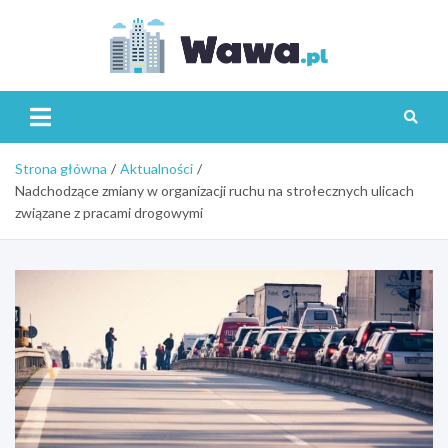
Skip
to
content
Wawa.p
Strona główna
Aktualności
Nadchodzące zmiany w organizacji ruchu na strołecznych ulicach
związane z pracami drogowymi