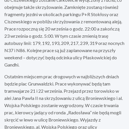
obejmuje także skrzyżowanie. Zamknięte zostaną również
fragmenty jezdni w okolicach parkingu P+R Stokłosy oraz
Ciszewskiego w pobliżu skrzyżowania z remontowaną aleją.
Prace rozpoczną się 20 września o godz. 22:00 a zakończą
23 września o godz. 5:00. W tym czasie zmienią trasę
autobusy linii: 179, 192, 193, 209, 217, 239, 319 oraz nocnych
N37 i N86. Kolejne prace są już zaplanowane na przyszły
weekend – dotyczyć będą odcinka ulicy Płaskowickiej do
Gandhi.
Ostatnim miejscem prac drogowych w najbliższych dniach
będzie plac Grunwaldzki. Prace wykonywać będą tam
tramwajarze 21 i 22 września. Przejazd przez torowisko w
alei Jana Pawła II na skrzyżowaniu z ulicą Broniewskiego i al.
Wojska Polskiego zostanie wygrodzony. W czasie trwania
prac, kierowcy jadący od ronda „Radosława” nie będą mogli
skręcić w lewo w ulicę Broniewskiego. Wyjazdy z
Broniewskiego, al. Wojska Polskiego oraz ulicy