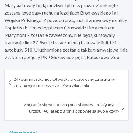
Matysiakówny będą możliwe tylko w prawo. Zamknięte
zostaną lewe pasy ruchu na jezdniach Broniewskiego i al.
Wojska Polskiego. Z powodu prac, ruch tramwajowy na ulicy
Popiełuszki – między placem Grunwaldzkim a metrem
Marymont – zostanie zawieszony. Nie będą kursowały
tramwaje linii 27. Swoje trasy zmienią tramwaje linii 17 i
autobusy 518. Uruchomiona zostanie także tramwajowa linia
77, która połączy PKP Służewiec z pętlą Ratuszowa-Zoo.
Nawigacja
24-letni mieszkaniec Otwocka aresztowany za brutalny
wpisu
atak na ojca i ucieczkę z miejsca zdarzenia
Znęcanie się nad rodziną przestępstwem ściganym z
urzędu: 48-latek z Błonia odpowie za swoje czyny
Aktualności