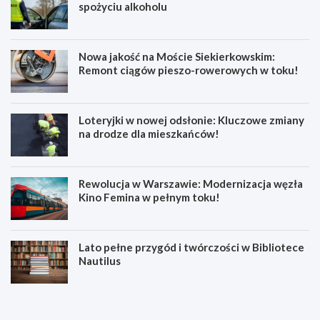
spożyciu alkoholu
Nowa jakość na Moście Siekierkowskim:
Remont ciągów pieszo-rowerowych w toku!
Loteryjki w nowej odsłonie: Kluczowe zmiany
na drodze dla mieszkańców!
Rewolucja w Warszawie: Modernizacja węzła
Kino Femina w pełnym toku!
Lato pełne przygód i twórczości w Bibliotece
Nautilus
M
3
ł
4
o
-