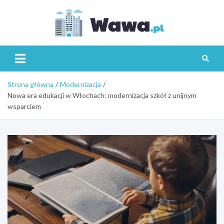
Skip
to
content
Wawa.p
Strona główna
Modernizacja
Nowa era edukacji w Włochach: modernizacja szkół z unijnym
wsparciem