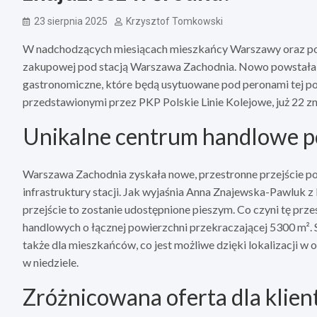
23 sierpnia 2025
Krzysztof Tomkowski
W nadchodzących miesiącach mieszkańcy Warszawy oraz podr
zakupowej pod stacją Warszawa Zachodnia. Nowo powstała ga
gastronomiczne, które będą usytuowane pod peronami tej pop
przedstawionymi przez PKP Polskie Linie Kolejowe, już 22 
Unikalne centrum handlowe po
Warszawa Zachodnia zyskała nowe, przestronne przejście po
infrastruktury stacji. Jak wyjaśnia Anna Znajewska-Pawluk 
przejście to zostanie udostępnione pieszym. Co czyni tę prze
handlowych o łącznej powierzchni przekraczającej 5300 m². S
także dla mieszkańców, co jest możliwe dzięki lokalizacji w
w niedziele.
Zróżnicowana oferta dla klie