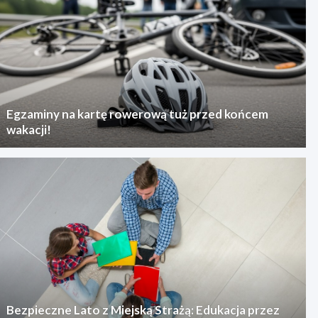
Egzaminy na kartę rowerową tuż przed końcem
wakacji!
Bezpieczne Lato z Miejską Strażą: Edukacja przez