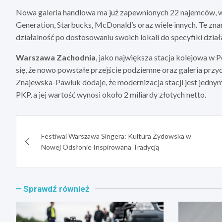
Nowa galeria handlowa ma już zapewnionych 22 najemców, wśr
Generation, Starbucks, McDonald’s oraz wiele innych. Te zn
działalność po dostosowaniu swoich lokali do specyfiki dział
Warszawa Zachodnia
, jako największa stacja kolejowa w 
się, że nowo powstałe przejście podziemne oraz galeria prz
Znajewska-Pawluk dodaje, że modernizacja stacji jest jedn
PKP, a jej wartość wynosi około 2 miliardy złotych netto.
Nawigacja
Festiwal Warszawa Singera: Kultura Żydowska w
wpisu
Nowej Odsłonie Inspirowana Tradycją
Sprawdź również