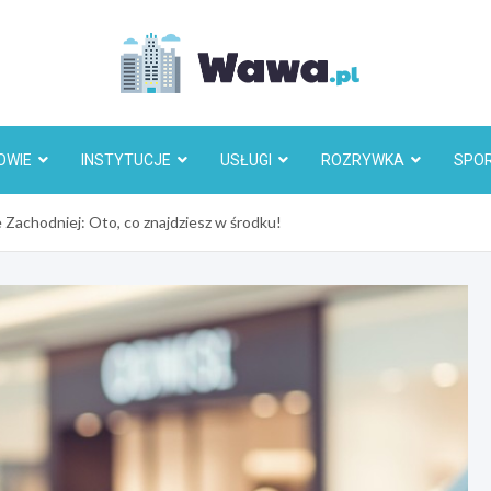
Wawa.p
OWIE
INSTYTUCJE
USŁUGI
ROZRYWKA
SPO
Zachodniej: Oto, co znajdziesz w środku!