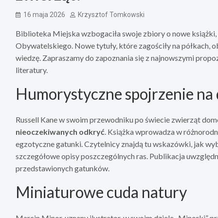
16 maja 2026
Krzysztof Tomkowski
Biblioteka Miejska wzbogaciła swoje zbiory o nowe książki,
Obywatelskiego. Nowe tytuły, które zagościły na półkach, o
wiedzę. Zapraszamy do zapoznania się z najnowszymi propo
literatury.
Humorystyczne spojrzenie na
Russell Kane w swoim przewodniku po świecie zwierząt dom
nieoczekiwanych odkryć
. Książka wprowadza w różnorodny
egzotyczne gatunki. Czytelnicy znajdą tu wskazówki, jak wyb
szczegółowe opisy poszczególnych ras. Publikacja uwzględni
przedstawionych gatunków.
Miniaturowe cuda natury
Marcin Minor, uznany ilustrator, w swoim dziele „Minorki” p