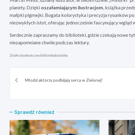
planety. Dzięki
oszałamiającym ilustracjom
, książka przed
małpki pigmejki. Bogata kolorystyka i precyzja rysunków po
niezwykłych istot, oferując jednocześnie fascynujący wgląd w 
Serdecznie zapraszamy do biblioteki, gdzie czekają nowe tyt
niezapomniane chwile podczas lektury.
Źródło: facebook.com/bibliotekabialoleka
Nawigacja
Młodzi aktorzy podbijają serca w Zielonej!
wpisu
Sprawdź również