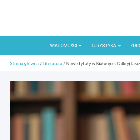
Skip
to
content
WIADOMOŚCI
TURYSTYKA
ZDR
Strona główna
Literatura
Nowe tytuły w Białołęce: Odkryj fascy