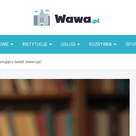
Wawa.p
OWIE
INSTYTUCJE
USŁUGI
ROZRYWKA
SPO
nujący świat zwierząt!