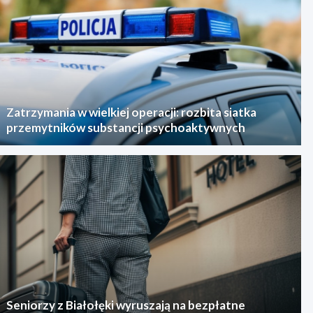
Zatrzymania w wielkiej operacji: rozbita siatka
przemytników substancji psychoaktywnych
Seniorzy z Białołęki wyruszają na bezpłatne