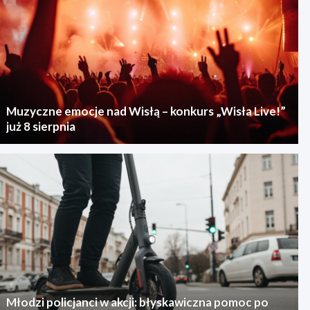
Muzyczne emocje nad Wisłą – konkurs „Wisła Live!”
już 8 sierpnia
Młodzi policjanci w akcji: błyskawiczna pomoc po