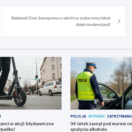
Bielański Dom Samopomocy wkrótce zyska nowy blask
dzięki modernizacji!
I
POLICJA
WYPADKI
ZATRZYMANI
janci w akcji: błyskawiczna
34-latek zasnął pod murem c
ypadku!
spożyciu alkoholu