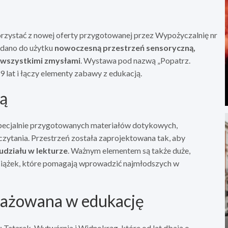
orzystać z nowej oferty przygotowanej przez Wypożyczalnię nr
ddano do użytku
nowoczesną przestrzeń sensoryczną,
ę wszystkimi zmysłami
. Wystawa pod nazwą „Popatrz.
9 lat i łączy elementy zabawy z edukacją.
ką
specjalnie przygotowanych materiałów dotykowych,
ytania. Przestrzeń została zaprojektowana tak, aby
działu w lekturze
. Ważnym elementem są także duże,
siążek, które pomagają wprowadzić najmłodszych w
ażowana w edukację
 Tatarak, Wytwórnia i Widnokrąg, które od lat dbają o