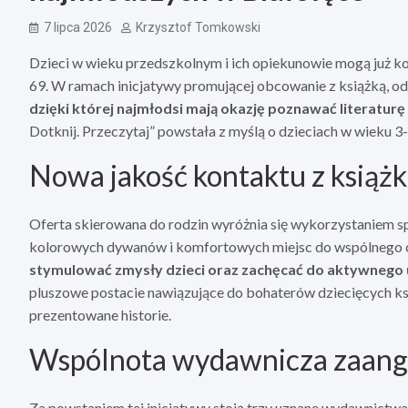
7 lipca 2026
Krzysztof Tomkowski
Dzieci w wieku przedszkolnym i ich opiekunowie mogą już k
69. W ramach inicjatywy promującej obcowanie z książką, o
dzięki której najmłodsi mają okazję poznawać literatur
Dotknij. Przeczytaj” powstała z myślą o dzieciach w wieku 3-
Nowa jakość kontaktu z książ
Oferta skierowana do rodzin wyróżnia się wykorzystaniem 
kolorowych dywanów i komfortowych miejsc do wspólnego cz
stymulować zmysły dzieci oraz zachęcać do aktywnego u
pluszowe postacie nawiązujące do bohaterów dziecięcych k
prezentowane historie.
Wspólnota wydawnicza zaang
Za powstaniem tej inicjatywy stoją trzy uznane wydawnictwa: