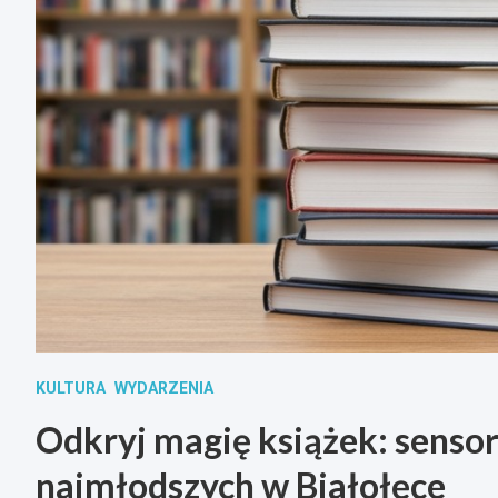
KULTURA
WYDARZENIA
Odkryj magię książek: senso
najmłodszych w Białołęce