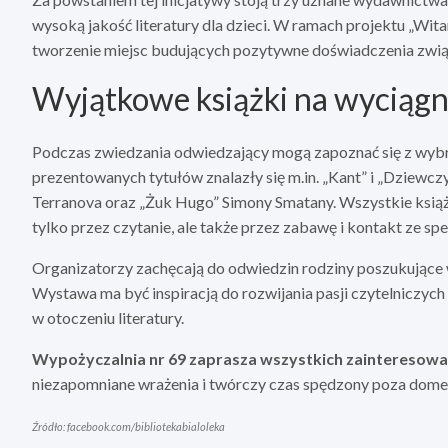
wysoką jakość literatury dla dzieci. W ramach projektu „Wit
tworzenie miejsc budujących pozytywne doświadczenia związ
Wyjątkowe książki na wyciągni
Podczas zwiedzania odwiedzający mogą zapoznać się z wybra
prezentowanych tytułów znalazły się m.in. „Kant” i „Dziewc
Terranova oraz „Żuk Hugo” Simony Smatany. Wszystkie książk
tylko przez czytanie, ale także przez zabawę i kontakt ze 
Organizatorzy zachęcają do odwiedzin rodziny poszukujące
Wystawa ma być inspiracją do rozwijania pasji czytelniczych 
w otoczeniu literatury.
Wypożyczalnia nr 69 zaprasza wszystkich zainteresowa
niezapomniane wrażenia i twórczy czas spędzony poza dom
Źródło: facebook.com/bibliotekabialoleka