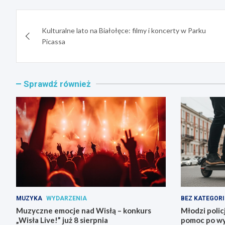
Nawigacja
Kulturalne lato na Białołęce: filmy i koncerty w Parku
wpisu
Picassa
Sprawdź również
MUZYKA
WYDARZENIA
BEZ KATEGORI
Muzyczne emocje nad Wisłą – konkurs
Młodzi polic
„Wisła Live!” już 8 sierpnia
pomoc po w