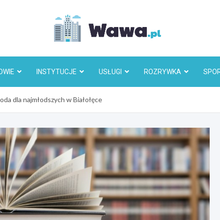
Wawa.p
OWIE
INSTYTUCJE
USŁUGI
ROZRYWKA
SPO
goda dla najmłodszych w Białołęce