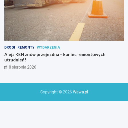
t
y
w
n
y
c
h
DROGI
REMONTY
WYDARZENIA
Aleja KEN znów przejezdna – koniec remontowych
utrudnień!
8 sierpnia 2026
Copyright © 2026
Wawa.pl