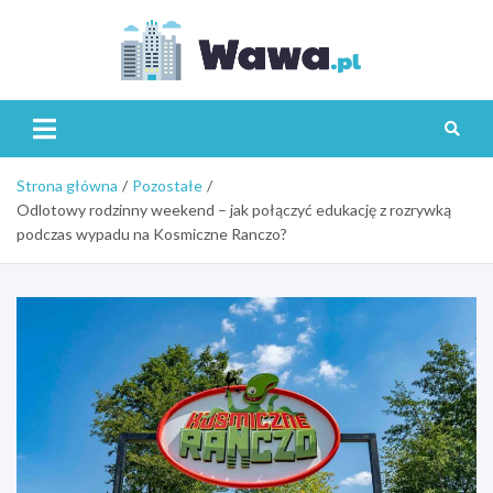
Skip
to
content
Wawa.p
Strona główna
Pozostałe
Odlotowy rodzinny weekend – jak połączyć edukację z rozrywką
podczas wypadu na Kosmiczne Ranczo?