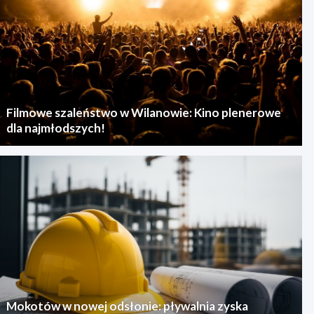
Filmowe szaleństwo w Wilanowie: Kino plenerowe
dla najmłodszych!
Mokotów w nowej odsłonie: pływalnia zyska