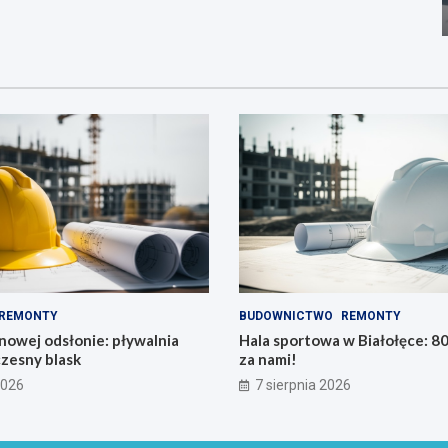
REMONTY
BUDOWNICTWO
REMONTY
owej odsłonie: pływalnia
Hala sportowa w Białołęce: 
zesny blask
za nami!
2026
7 sierpnia 2026